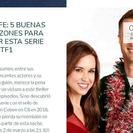
FE: 5 BUENAS
ZONES PARA
D
2
R ESTA SERIE
 TF1
sumen, entre sus
ncentes actores y su
o guión, merece la pena
 un vistazo a este thriller
episodios. Si no descubrió
serie con el sello de
an Coben en
C8
en 2018,
e pierda su reemisión en
 partir de esta noche,
s 2 de marzo a las 21:10!