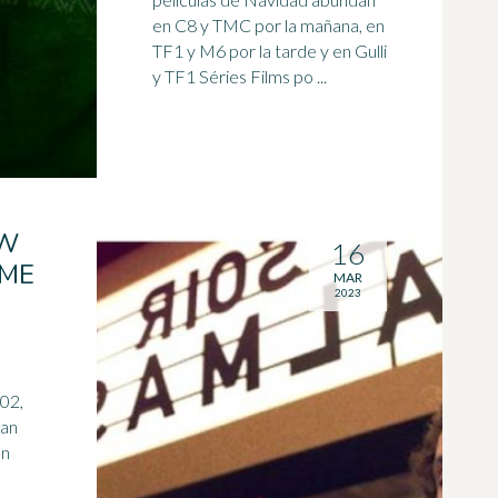
en
C8
y TMC por la mañana, en
TF1 y M6 por la tarde y en Gulli
y TF1 Séries Films po ...
OW
16
IME
MAR
2023
02,
ran
en
n