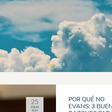
Inicio
C8
POR QUÉ NO
25
EVANS: 3 BUE
JULIO
2024