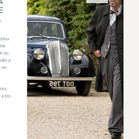
A
E
.
reina
rie
ué no
ulio a
 un
ores
 y los