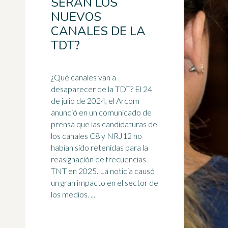
SERÁN LOS
NUEVOS
CANALES DE LA
TDT?
¿Qué canales van a
desaparecer de la TDT? El 24
de julio de 2024, el Arcom
anunció en un comunicado de
prensa que las candidaturas de
los canales
C8
y NRJ12 no
habían sido retenidas para la
reasignación de frecuencias
TNT en 2025. La noticia causó
un gran impacto en el sector de
los medios. ...