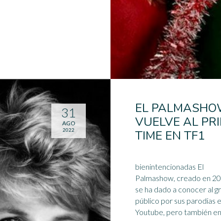
EL PALMASH
31
VUELVE AL PR
AGO
2022
TIME EN TF1
bienintencionadas El
Palmashow, creado en 20
se ha dado a conocer al g
público por sus parodias 
Youtube, pero también e