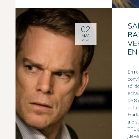
SA
02
RA
MAR
2023
VE
EN
En re
convi
sólid
echar
de 8 
esta 
Harl
¡no s
TF1 a
jueve