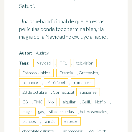
Setup".
Una prueba adicional de que, en estas
películas donde todo termina bien, ¡la
magia de la Navidad no excluye a nadie!
Autor:
Audrey
Tags:
Navidad
,
TF1
,
televisión
,
Estados Unidos
,
Francia
, Greenwich,
romance
,
Papá Noel
,
romances
,
23 de octubre
, Connecticut,
suspense
,
C8
, TMC,
M6
,
alquilar
, Gulli,
Netflix
,
magia
, gay,
silla de ruedas
, heterosexuales,
blancos
,
a más
,
especie
,
chocolate caliente
,
sobredosis
, Will Smith,