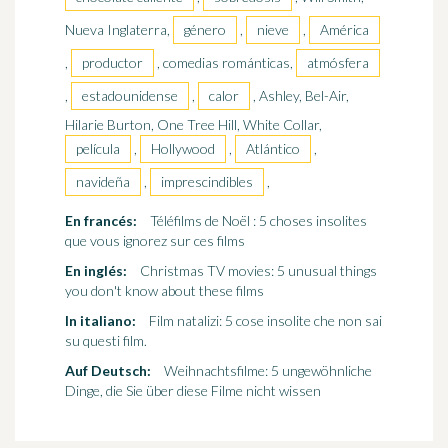
Nueva Inglaterra,
género
,
nieve
,
América
,
productor
, comedias románticas,
atmósfera
,
estadounidense
,
calor
, Ashley, Bel-Air,
Hilarie Burton, One Tree Hill, White Collar,
película
,
Hollywood
,
Atlántico
,
navideña
,
imprescindibles
,
En francés:
Téléfilms de Noël : 5 choses insolites
que vous ignorez sur ces films
En inglés:
Christmas TV movies: 5 unusual things
you don't know about these films
In italiano:
Film natalizi: 5 cose insolite che non sai
su questi film.
Auf Deutsch:
Weihnachtsfilme: 5 ungewöhnliche
Dinge, die Sie über diese Filme nicht wissen