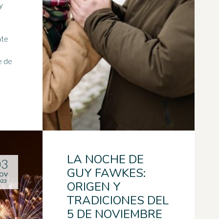
y
ate
e de
LA NOCHE DE
03
GUY FAWKES:
OV
023
ORIGEN Y
TRADICIONES DEL
5 DE NOVIEMBRE