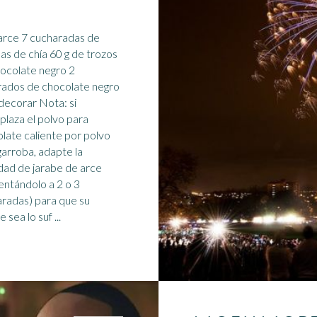
arce 7 cucharadas de
las de chía 60 g de trozos
ocolate negro 2
ados de chocolate negro
orar Nota: si
laza el polvo para
late caliente
por polvo
garroba, adapte la
dad de jarabe de arce
ntándolo a 2 o 3
radas) para que su
 sea lo suf ...