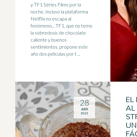
y TF1 Séries Films por la
noche. Incluso la plataforma
Netflix no escapa al
fenómeno... TF1, que no teme
la sobredosis de
chocolate
caliente
y buenos
sentimientos, propone este
año dos películas por t ...
EL
28
AL
ABR
2023
ST
UN
FÁC