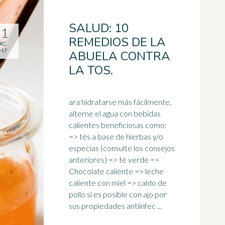
SALUD: 10
11
REMEDIOS DE LA
IC
017
ABUELA CONTRA
LA TOS.
ara hidratarse más fácilmente,
alterne el agua con bebidas
calientes beneficiosas como:
=> tés a base de hierbas y/o
especias (consulte los consejos
anteriores) => té verde =>
Chocolate caliente => leche
caliente con miel => caldo de
pollo si es posible con ajo por
sus propiedades antiinfec ...