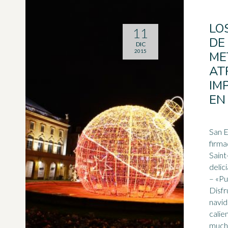
LO
11
DE
DIC
2015
ME
AT
IM
EN
San E
firmad
Saint
delic
– «P
Disfr
navi
calie
mucha