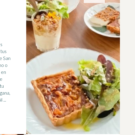
 tus
de San
no o
en
le
tu
gana,
 ...