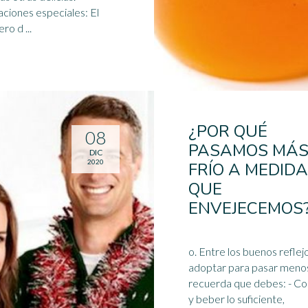
ciones especiales: El
ro d ...
¿POR QUÉ
08
PASAMOS MÁ
DIC
2020
FRÍO A MEDIDA
QUE
ENVEJECEMOS
o. Entre los buenos reflejos a
adoptar para pasar menos 
recuerda que debes: - Comer
y beber lo suficiente,