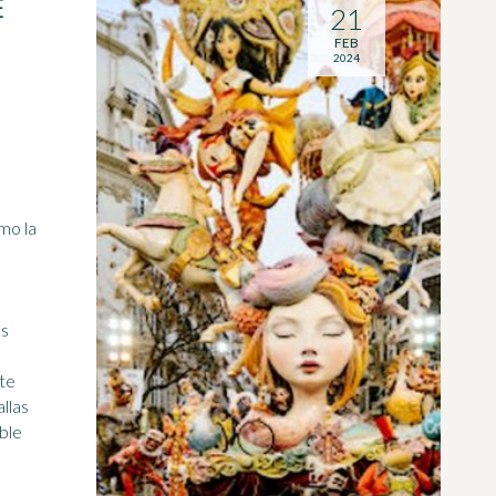
E
21
FEB
2024
mo la
l
os
te
allas
ble