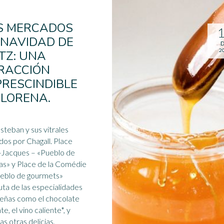
S MERCADOS
 NAVIDAD DE
D
2
TZ: UNA
RACCIÓN
PRESCINDIBLE
 LORENA.
steban y sus vitrales
os por Chagall. Place
-Jacques – «Pueblo de
ias» y Place de la Comédie
ueblo de gourmets»
uta de las especialidades
deñas como el
chocolate
nte
, el vino caliente*, y
s otras delicias.