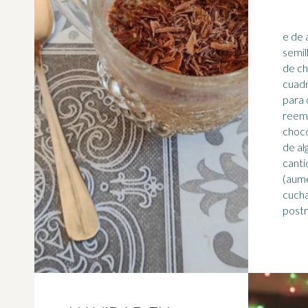
e de 
semil
de ch
cuadr
para dec
reemp
choco
de al
canti
(aume
cucha
postre