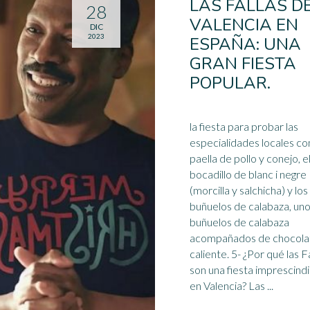
LAS FALLAS D
28
VALENCIA EN
DIC
2023
ESPAÑA: UNA
GRAN FIESTA
POPULAR.
la fiesta para probar las
especialidades locales co
paella de pollo y conejo, e
bocadillo de blanc i negre
(morcilla y salchicha) y los
buñuelos de calabaza, un
buñuelos de calabaza
acompañados de
chocola
caliente
. 5- ¿Por qué las F
son una fiesta imprescindi
en Valencia? Las ...