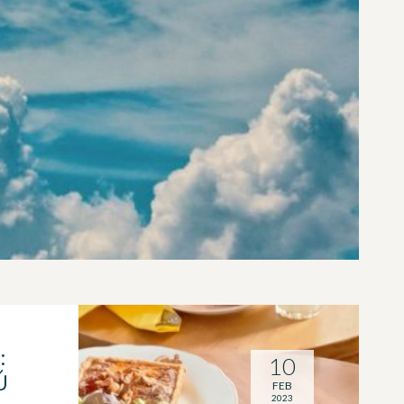
:
10
Ú
FEB
2023