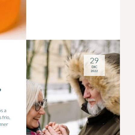
29
S
DIC
2022
?
frío,