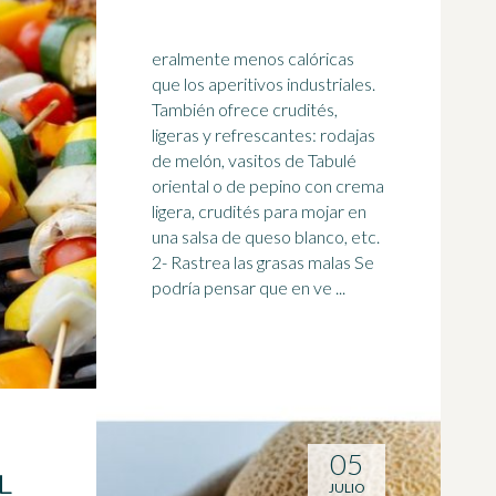
eralmente menos calóricas
que los aperitivos industriales.
También ofrece crudités,
ligeras y refrescantes: rodajas
de melón, vasitos de Tabulé
oriental o de
pepino
con crema
ligera, crudités para mojar en
una salsa de queso blanco, etc.
2- Rastrea las grasas malas Se
podría pensar que en ve ...
05
L
JULIO