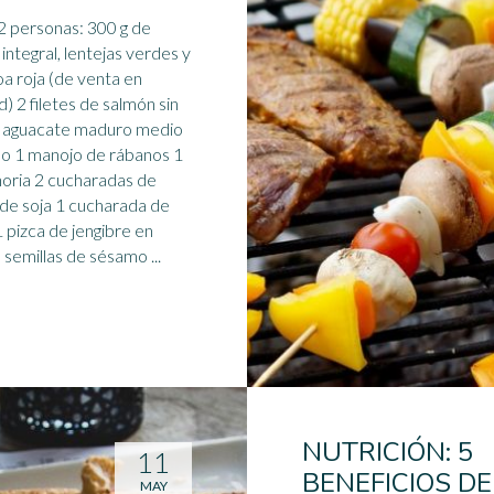
personas: 300 g de
 integral, lentejas verdes y
a roja (de venta en
d) 2 filetes de salmón sin
1 aguacate maduro medio
no
1 manojo de rábanos 1
oria 2 cucharadas de
 de soja 1 cucharada de
1 pizca de jengibre en
polvo semillas de sésamo ...
NUTRICIÓN: 5
11
BENEFICIOS DE
MAY