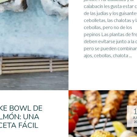
calabacín les gusta estar 
de las judías y los guisantes
cebolletas, las chalotas y 
cebollas, pero no de los
pepino
s Las plantas de fresa
deben evitarse junto a la c
pero se pueden combinar
ajos, cebollas, chalota ...
KE BOWL DE
LMÓN: UNA
JU
2
CETA FÁCIL