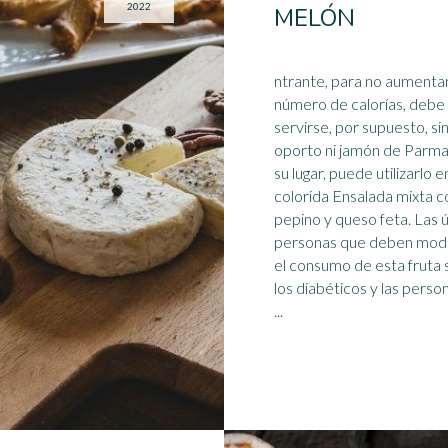
2022
MELÓN
ntrante, para no aumentar
número de calorías, debe
servirse, por supuesto, si
oporto ni jamón de Parma
su lugar, puede utilizarlo e
colorida Ensalada mixta c
pepino
y queso feta. Las únicas
personas que deben mod
el consumo de esta fruta 
los diabéticos y las perso
...