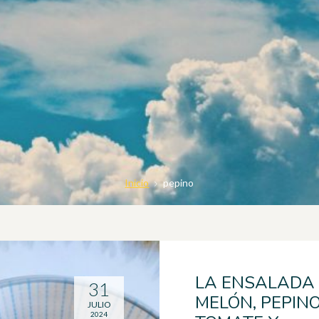
Inicio
pepino
LA ENSALADA
31
MELÓN, PEPINO
JULIO
2024