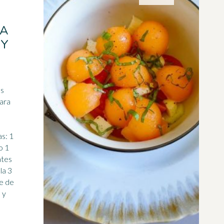
DA
 Y
os
para
: 1
o 1
ates
la 3
te de
 y