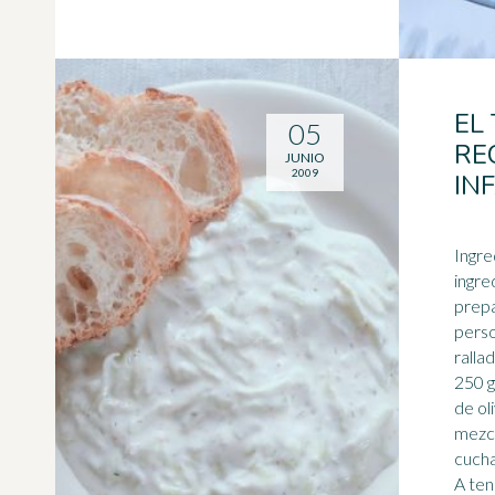
EL 
05
RE
JUNIO
2009
IN
Ingre
ingre
prepa
rallado. 2 yogures gri
250 g). 1 cucharadita d
de oliva. 1 cuch
mezcla
cucha