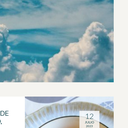
 DE
12
,
JULIO
2023