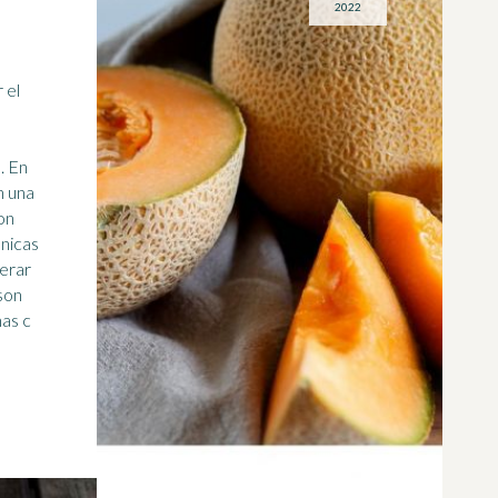
2022
 el
n
. En
n una
on
erar
son
nas c