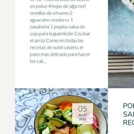
en polvo 4 hojas de alga nori
semillas de sésamo 2
aguacates maduros 1
zanahoria 1
pepino
salsa de
soja para la guarnición Cocinar
el arroz Como en todas las
recetas de sushi casero, el
paso más delicado para hacer
los cali ...
PO
05
SA
AGO
2022
RE