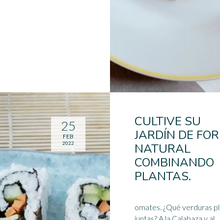
CULTIVE SU
25
JARDÍN DE FO
FEB
2022
NATURAL
COMBINANDO
PLANTAS.
omates. ¿Qué verduras plantar
juntas? A la Calabaza y al