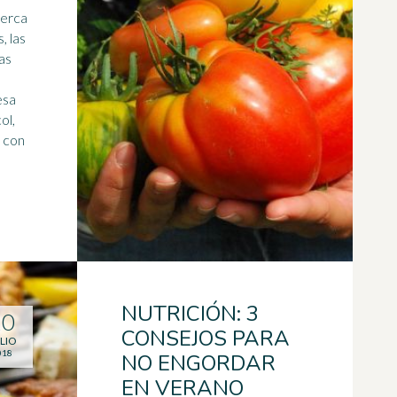
cerca
, las
las
ol,
 con
NUTRICIÓN: 3
10
CONSEJOS PARA
LIO
018
NO ENGORDAR
EN VERANO