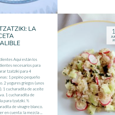
TZATZIKI: LA
CETA
JU
2
FALIBLE
dientes Aquí están los
dientes necesarios para
rar tzatziki para 4
personas: 1
pepino
pequeño
egos (unos
e aceite
aradita de
 para tzatziki. ½
radita de vinagre blanco.
A tener en cuenta: la mezcla ...