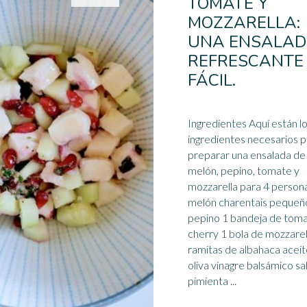
TOMATE Y
MOZZARELLA:
UNA ENSALA
REFRESCANTE
FÁCIL.
Ingredientes Aquí están l
ingredientes necesarios 
preparar una ensalada de
melón,
pepino
, tomate y
mozzarella para 4 personas
melón charentais pequeñ
pepino 1 bandeja de tom
cherry 1 bola de mozzarel
ramitas de albahaca acei
oliva vinagre balsámico sal
pimienta ...