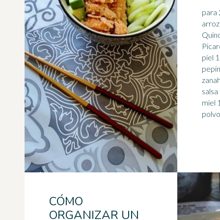
para 2 
arroz
Quino
Picar
piel 
pepi
zanah
salsa
miel 
CÓMO
ORGANIZAR UN