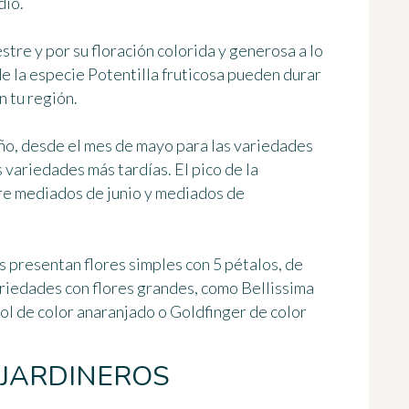
dio
.
estre y por
su floración colorida y generosa
a lo
de la especie
Potentilla fruticosa
pueden durar
n tu región.
año, desde el mes de mayo para las variedades
 variedades más tardías. El pico de la
re mediados de junio y mediados de
s presentan flores simples con 5 pétalos, de
riedades con flores grandes
, como
Bellissima
ol
de color anaranjado o
Goldfinger
de color
 JARDINEROS