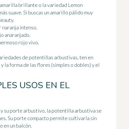
amarilla brillante o la variedad
Lemon
más suave. Si buscas un amarillo pálido muy
Beauty
.
r naranja intenso.
jo anaranjado.
hermoso rojo vivo.
ariedades de potentillas arbustivas, ten en
y la forma de las flores (simples o dobles) y
el
PLES USOS EN EL
su porte arbustivo, la potentilla arbustiva se
nes. Su
porte compacto
permite cultivarla sin
o en un balcón.