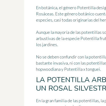
En botánica, el género
Potentilla
desig
Rosáceas. Este género botánico cuent
especies
, casi todas originarias del he
Aunque la mayoría de las potentillas 
arbustivas
de la especie
Potentilla fru
los jardines.
No se deben confundir con la potentilla
bastante invasiva, ni con las potentill
hopwoodiana
y
Potentilla x tonguei
.
LA POTENTILLA ARB
UN ROSAL SILVESTR
En la gran familia de las potentillas, l