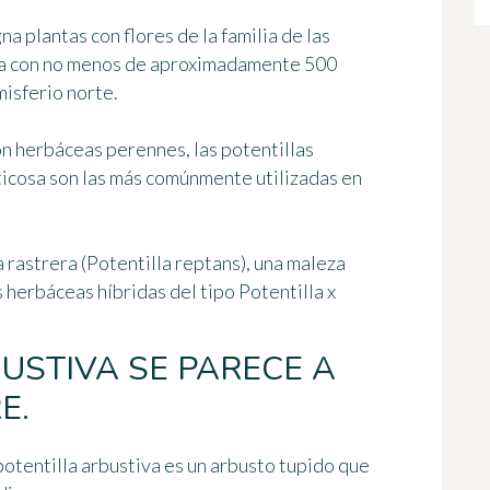
na plantas con flores de la familia de las
a con no menos de
aproximadamente 500
misferio norte.
son herbáceas perennes,
las potentillas
ticosa
son las más comúnmente utilizadas en
 rastrera (
Potentilla reptans
), una maleza
as herbáceas híbridas del tipo
Potentilla x
USTIVA SE PARECE A
E.
a potentilla arbustiva es un arbusto tupido que