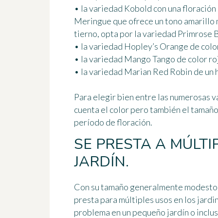
• la variedad
Kobold
con una floración 
Meringue
que ofrece un tono amarillo 
tierno, opta por la variedad
Primrose 
• la variedad
Hopley’s Orange
de colo
• la variedad
Mango Tango
de color ro
• la variedad
Marian Red Robin
de un 
Para elegir bien entre las numerosas v
cuenta el color pero también el tamaño 
período de floración
.
SE PRESTA A MÚLTI
JARDÍN.
Con su tamaño generalmente modesto y 
presta para múltiples usos en los jardi
problema en un pequeño jardín o inclus