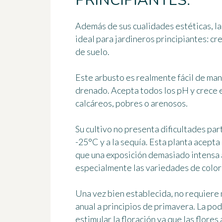
PRINCIPIANTES.
Además de sus cualidades estéticas, la 
ideal para jardineros principiantes: cr
de suelo.
Este arbusto es realmente fácil de man
drenado. Acepta todos los pH y crece e
calcáreos, pobres o arenosos.
Su cultivo no presenta dificultades part
-25°C y a la sequía. Esta planta acepta
que una exposición demasiado intensa a
especialmente las variedades de color 
Una vez bien establecida, no requiere
anual a principios de primavera. La po
estimular la floración ya que las flores