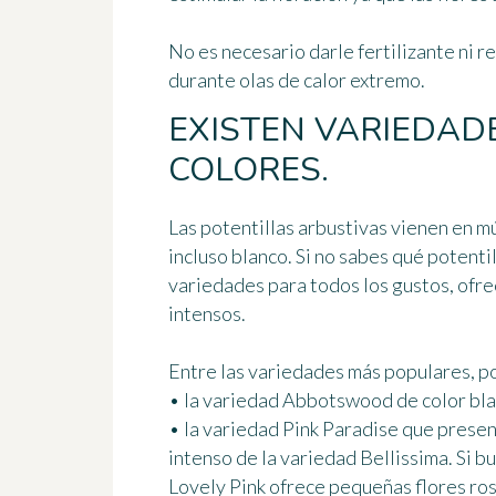
No es necesario darle fertilizante ni r
durante olas de calor extremo.
EXISTEN VARIEDAD
COLORES.
Las potentillas arbustivas vienen en múl
incluso blanco. Si no sabes qué potenti
variedades para todos los gustos
, ofr
intensos.
Entre las variedades más populares, 
• la variedad
Abbotswood
de color bla
• la variedad
Pink Paradise
que present
intenso de la variedad
Bellissima
. Si 
Lovely Pink
ofrece pequeñas flores rosa