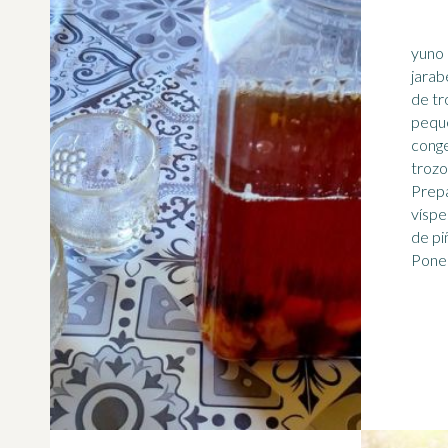
yuno 
jarab
de tr
pequ
conge
troz
Prepa
víspe
de piñ
Poner 