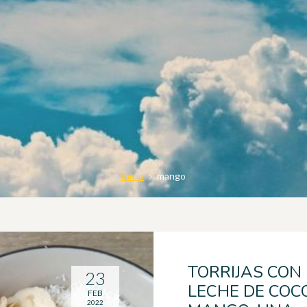
Inicio
mango
TORRIJAS CON
23
LECHE DE COC
FEB
2022