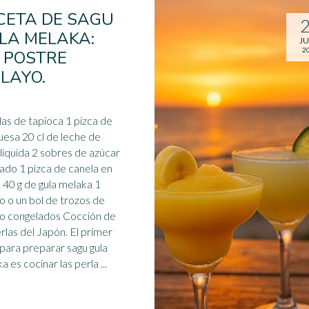
CETA DE SAGU
LA MELAKA:
JU
2
 POSTRE
LAYO.
las de tapioca 1 pizca de
ruesa 20 cl de leche de
líquida 2 sobres de azúcar
llado 1 pizca de canela en
 40 g de gula melaka 1
o
o un bol de trozos de
o congelados Cocción de
erlas del Japón. El primer
para preparar sagu gula
a es cocinar las perla ...