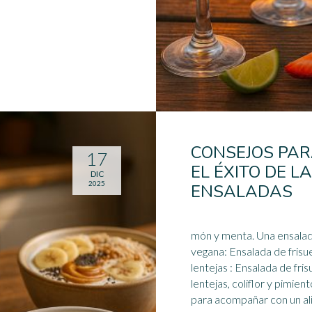
CONSEJOS PA
17
EL ÉXITO DE L
DIC
2025
ENSALADAS
món y menta. Una ensala
vegana: Ensalada de frisu
lentejas : Ensalada de fris
lentejas, coliflor y pimien
para acompañar con un al