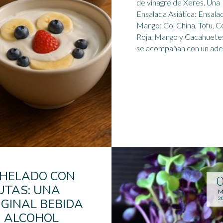
de vinagre de Xeres. Una
Ensalada Asiática: Ensala
Mango: Col China, Tofu, C
Roja, Mango y Cacahuete
se acompañan con un adere
 HELADO CON
UTAS: UNA
M
2
IGINAL BEBIDA
N ALCOHOL