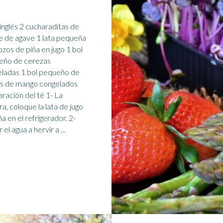
inglés 2 cucharaditas de
e de agave 1 lata pequeña
ozos de piña en jugo 1 bol
eño de cerezas
ladas 1 bol pequeño de
os de
mango
congelados
ración del té 1- La
ra, coloque la lata de jugo
a en el refrigerador. 2-
el agua a hervir a ...