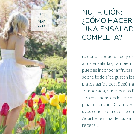
NUTRICIÓN:
21
¿CÓMO HACER
MAR
2019
UNA ENSALA
COMPLETA?
ra dar un toque dulce y ori
a tus ensaladas, también
puedes incorporar frutas,
sobre todo si te gustan lo
platos agridulces. Según la
temporada, puedes añadi
tus ensaladas dados de
m
piña o manzana Granny Sm
uvas o incluso trozos de hi
Aquí tienes una deliciosa
receta ...