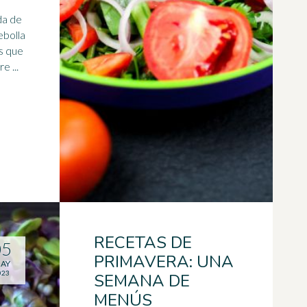
da de
ebolla
s que
 ...
RECETAS DE
05
PRIMAVERA: UNA
AY
023
SEMANA DE
MENÚS