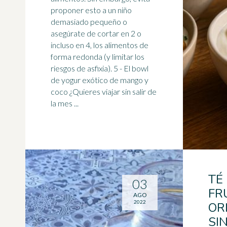
proponer esto a un niño
demasiado pequeño o
asegúrate de cortar en 2 o
incluso en 4, los alimentos de
forma redonda (y limitar los
riesgos de asfixia). 5 - El bowl
de yogur exótico de
mango
y
coco ¿Quieres viajar sin salir de
la mes ...
TÉ
03
FR
AGO
2022
OR
SI