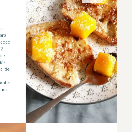
os
para
e coco
2
 de
dos
cl de
arabe
nuez