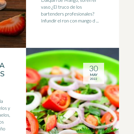
vaso ¿El truco de los
bartenders profesionales?
Infundir el ron con
mango
d ...
RA
30
AS
MAY
2022
da
elos y
uelos,
tos
iño