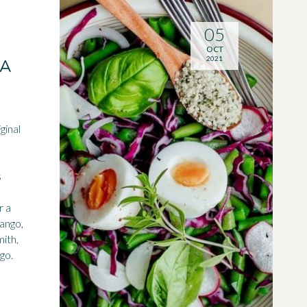
05
OCT
2021
DA
ginal
s
r a
ango
,
ith,
go.