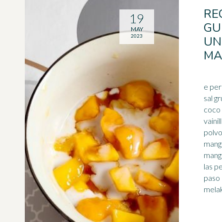
RE
19
GU
MAY
2023
UN
MA
e per
sal g
coco 
vaini
polvo
mang
mang
las p
paso 
melak