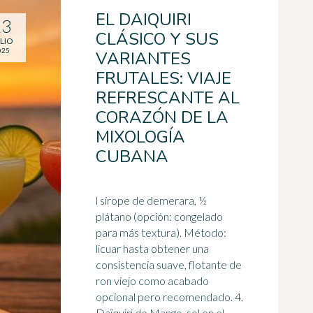
EL DAIQUIRI
23
CLÁSICO Y SUS
LIO
025
VARIANTES
FRUTALES: VIAJE
REFRESCANTE AL
CORAZÓN DE LA
MIXOLOGÍA
CUBANA
l sirope de demerara, ½
plátano (opción: congelado
para más textura). Método:
licuar hasta obtener una
consistencia suave, flotante de
ron viejo como acabado
opcional pero recomendado. 4.
Daïquiri de Mango, sol en el