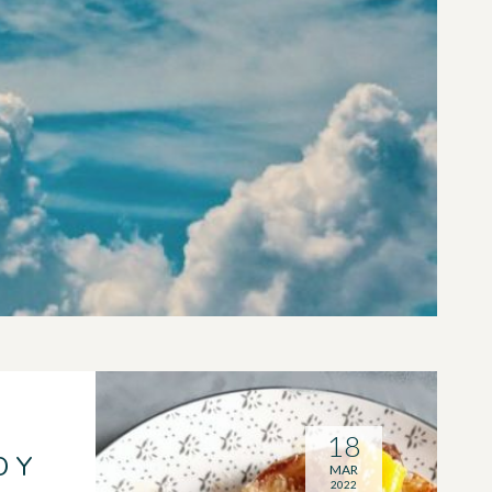
18
O Y
MAR
2022