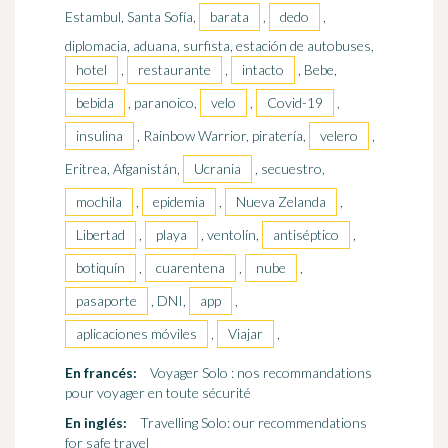
Estambul, Santa Sofía,
barata
,
dedo
,
diplomacia, aduana, surfista, estación de autobuses,
hotel
,
restaurante
,
intacto
, Bebe,
bebida
, paranoico,
velo
,
Covid-19
,
insulina
, Rainbow Warrior, piratería,
velero
,
Eritrea, Afganistán,
Ucrania
, secuestro,
mochila
,
epidemia
,
Nueva Zelanda
,
Libertad
,
playa
, ventolín,
antiséptico
,
botiquín
,
cuarentena
,
nube
,
pasaporte
, DNI,
app
,
aplicaciones móviles
,
Viajar
,
En francés:
Voyager Solo : nos recommandations
pour voyager en toute sécurité
En inglés:
Travelling Solo: our recommendations
for safe travel