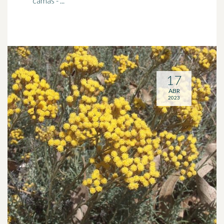
camas - ...
17
ABR
2023