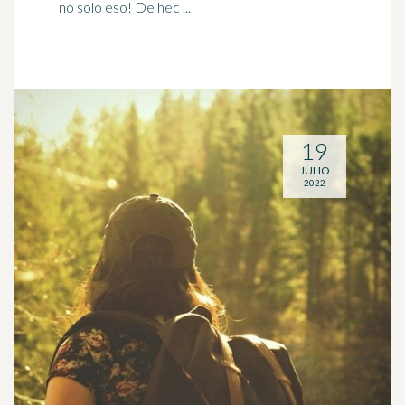
no solo eso! De hec ...
19
JULIO
2022