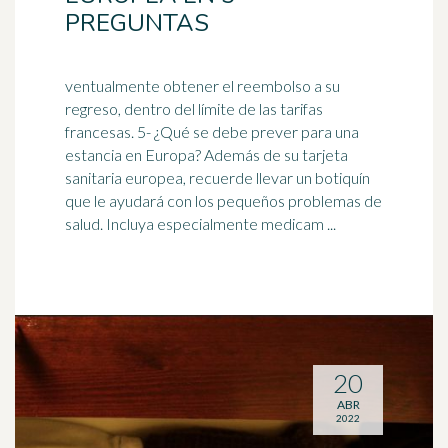
PREGUNTAS
ventualmente obtener el reembolso a su
regreso, dentro del límite de las tarifas
francesas. 5- ¿Qué se debe prever para una
estancia en Europa? Además de su tarjeta
sanitaria europea, recuerde llevar un
botiquín
que le ayudará con los pequeños problemas de
salud. Incluya especialmente medicam ...
20
ABR
2022