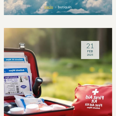
Inicio
botiquín
21
FEB
2025