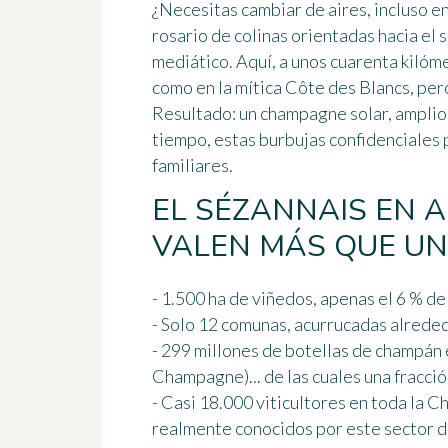
¿Necesitas cambiar de aires, incluso en
rosario de colinas orientadas hacia el 
mediático. Aquí, a unos cuarenta kilóme
como en la mítica Côte des Blancs, pero 
Resultado: un champagne solar, amplio,
tiempo, estas burbujas confidenciales
familiares.
EL SÉZANNAIS EN 
VALEN MÁS QUE UN
- 1.500 ha de viñedos, apenas el 6 % 
- Solo 12 comunas, acurrucadas alrede
- 299 millones de botellas de champán
Champagne)... de las cuales una fracció
- Casi 18.000 viticultores en toda la
realmente conocidos por este sector d