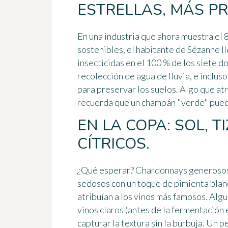
ESTRELLAS, MÁS P
En una industria que ahora muestra el 
sostenibles, el habitante de Sézanne ll
insecticidas en el 100 % de los siete 
recolección de agua de lluvia
, e inclus
para preservar los suelos. Algo que atr
recuerda que un champán "verde" pued
EN LA COPA: SOL, 
CÍTRICOS.
¿Qué esperar?
Chardonnays generoso
sedosos
con un toque de pimienta blanc
atribuían a los vinos más famosos. Algu
vinos claros
(antes de la fermentación 
capturar la textura sin la burbuja. Un 