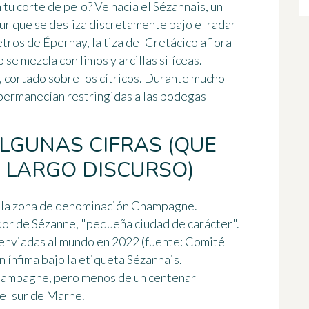
 tu corte de pelo? Ve hacia el Sézannais, un
sur que se desliza discretamente bajo el radar
tros de Épernay, la tiza del Cretácico aflora
se mezcla con limos y arcillas silíceas.
 cortado sobre los cítricos. Durante mucho
 permanecían restringidas a las bodegas
ALGUNAS CIFRAS (QUE
 LARGO DISCURSO)
de la zona de denominación Champagne.
dor de Sézanne, "pequeña ciudad de carácter".
 enviadas al mundo en 2022 (fuente: Comité
n ínfima bajo la etiqueta Sézannais.
 Champagne, pero menos de un centenar
el sur de Marne.