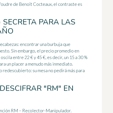
oudre de Benoît Cocteaux, el contraste es
) SECRETA PARA LAS
 AÑO
ecabezas: encontrar una burbuja que
uesto. Sin embargo, el precio promedio en
e
oscila entre 22 € y 45 €
, es decir, un 15 a 30 %
para un placer a menudo más inmediato.
ño redescubierto: su mesa no pedirá más para
DESCIFRAR "RM" EN
ención
RM – Recolector-Manipulador
.