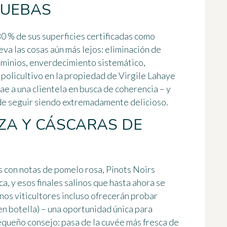
RUEBAS
80 % de sus superficies certificadas como
eva las cosas aún más lejos:
eliminación de
dominios, enverdecimiento sistemático,
o policultivo en la propiedad de Virgile Lahaye
ae a una clientela en busca de coherencia – y
e seguir siendo extremadamente delicioso.
TIZA Y CÁSCARAS DE
s
con notas de pomelo rosa,
Pinots Noirs
a, y esos finales salinos que hasta ahora se
nos viticultores incluso ofrecerán probar
en botella) – una oportunidad única para
pequeño consejo: pasa de la cuvée más fresca de