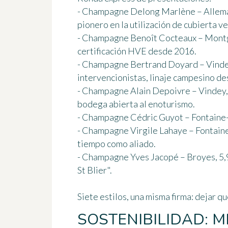
- Champagne Delong Marlène – Allemant
pionero en la utilización de cubierta v
- Champagne Benoît Cocteaux – Montge
certificación HVE desde 2016.
- Champagne Bertrand Doyard – Vindey,
intervencionistas, linaje campesino des
- Champagne Alain Depoivre – Vindey, 
bodega abierta al enoturismo.
- Champagne Cédric Guyot – Fontaine-D
- Champagne Virgile Lahaye – Fontaine-
tiempo como aliado.
- Champagne Yves Jacopé – Broyes, 5,98
St Blier".
Siete estilos, una misma firma: dejar qu
SOSTENIBILIDAD: 