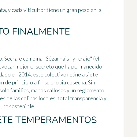
ta, y cada viticultor tiene un gran peso en la
ETO FINALMENTE
o:
Secraie
combina "Sézannais" y "craie" (el
 evocar mejor el secreto que ha permanecido
ado en 2014, este colectivo reúne a
siete
an de principio a fin su propia cosecha. Sin
 solo familias, manos callosas y un reglamento
s de las colinas locales, total transparencia y,
tura sostenible.
SIETE TEMPERAMENTOS