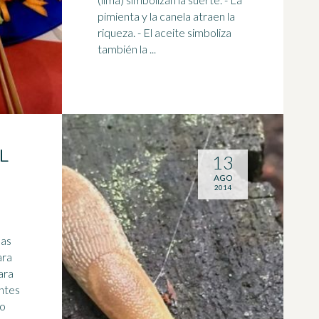
pimienta y la canela atraen la
riqueza. - El aceite simboliza
también la ...
L
13
AGO
2014
las
ara
entes
 o