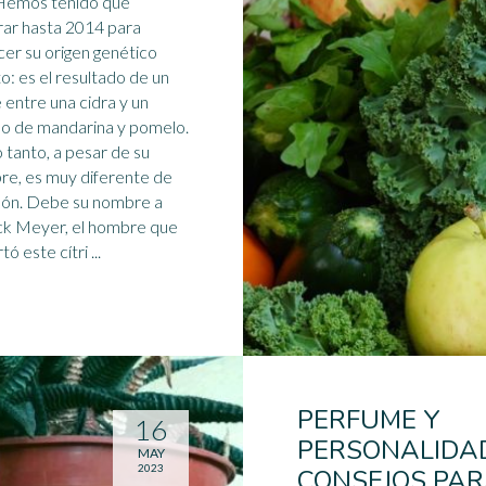
ar hasta 2014 para
er su origen genético
o: es el resultado de un
 entre una cidra y un
do de mandarina y
pomelo
.
o tanto, a pesar de su
e, es muy diferente de
su nombre a
ck Meyer, el hombre que
ó este cítri ...
PERFUME Y
16
PERSONALIDAD
MAY
2023
CONSEJOS PA