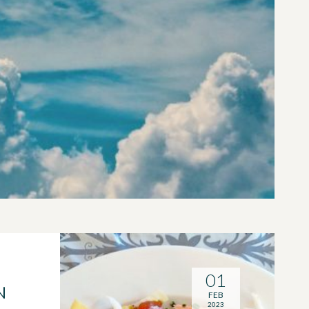
01
N
FEB
2023