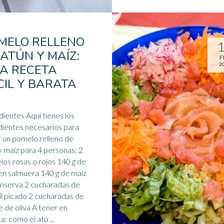
MELO RELLENO
 ATÚN Y MAÍZ:
F
2
A RECETA
CIL Y BARATA
dientes Aquí tienes los
dientes necesarios para
r un
pomelo
relleno de
y maíz para 4 personas: 2
os rosas o rojos 140 g de
en salmuera 140 g de maíz
nserva 2 cucharadas de
il picado 2 cucharadas de
 oliva A tener en
a: como el atú ...