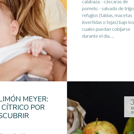
calabaza. - cáscaras de
pomelo
. - salvado de trigo.
refugios (tablas, macetas
invertidas o tejas) bajo los
cuales puedan cobijarse
durante el día. ...
 LIMÓN MEYER:
 CÍTRICO POR
E
2
SCUBRIR