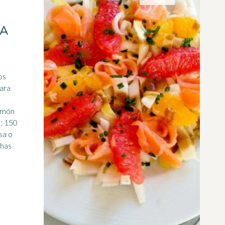
NA
os
para
lmón
50
sa o
chas