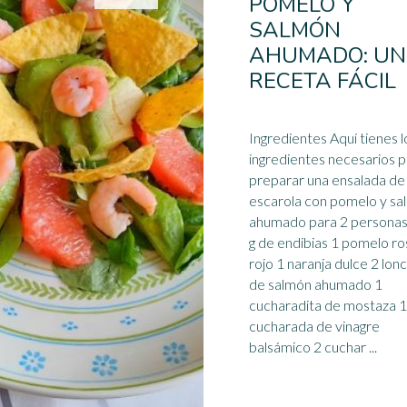
POMELO Y
SALMÓN
AHUMADO: U
RECETA FÁCIL
Ingredientes Aquí tienes l
ingredientes necesarios 
preparar una ensalada de
escarola con
pomelo
y sa
ahumado para 2 personas: 1
g de endibias 1 pomelo ro
rojo 1 naranja dulce 2 lon
de salmón ahumado 1
cucharadita de mostaza 1
cucharada de vinagre
balsámico 2 cuchar ...