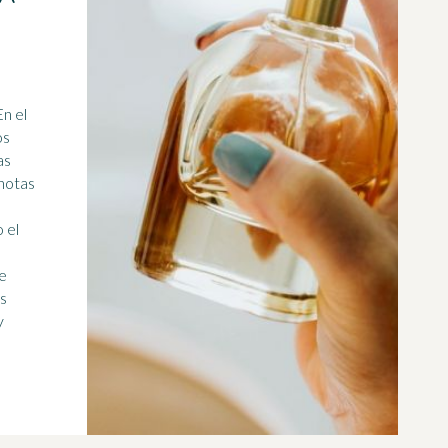
n el
os
as
 notas
 el
de
os
y