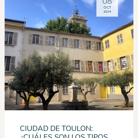
08
OCT
2024
CIUDAD DE TOULON:
¿CUÁLES SON LOS TIPOS