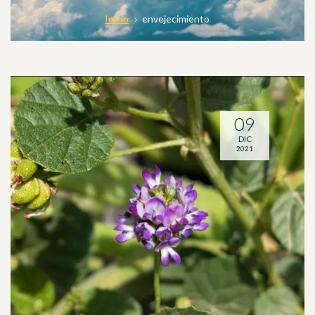
Inicio
envejecimiento
09
DIC
2021