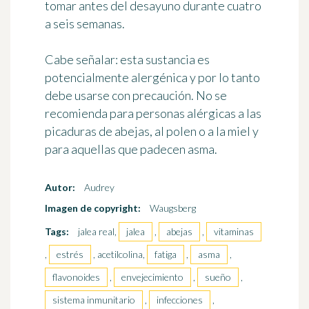
tomar antes del desayuno durante cuatro
a seis semanas.
Cabe señalar: esta sustancia es
potencialmente alergénica y por lo tanto
debe usarse con precaución. No se
recomienda para personas alérgicas a las
picaduras de abejas, al polen o a la miel y
para aquellas que padecen asma.
Autor:
Audrey
Imagen de copyright:
Waugsberg
Tags:
jalea real,
jalea
,
abejas
,
vitaminas
,
estrés
, acetilcolina,
fatiga
,
asma
,
flavonoides
,
envejecimiento
,
sueño
,
sistema inmunitario
,
infecciones
,