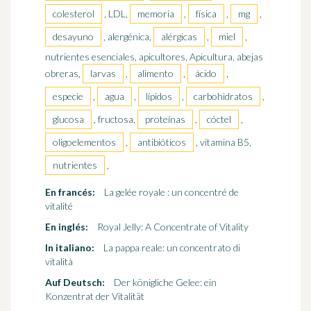
colesterol
, LDL,
memoria
,
física
,
mg
,
desayuno
, alergénica,
alérgicas
,
miel
,
nutrientes esenciales, apicultores, Apicultura, abejas
obreras,
larvas
,
alimento
,
ácido
,
especie
,
agua
,
lípidos
,
carbohidratos
,
glucosa
, fructosa,
proteínas
,
cóctel
,
oligoelementos
,
antibióticos
, vitamina B5,
nutrientes
,
En francés:
La gelée royale : un concentré de
vitalité
En inglés:
Royal Jelly: A Concentrate of Vitality
In italiano:
La pappa reale: un concentrato di
vitalità
Auf Deutsch:
Der königliche Gelee: ein
Konzentrat der Vitalität