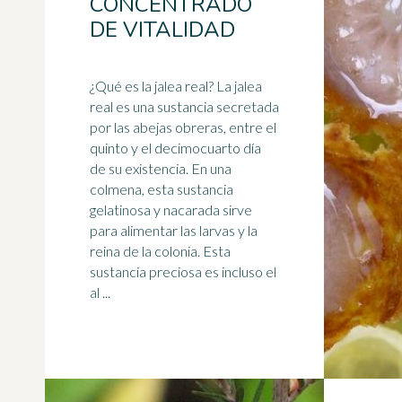
CONCENTRADO
DE VITALIDAD
¿Qué es la jalea real? La jalea
real es una sustancia secretada
por las
abejas
obreras, entre el
quinto y el decimocuarto día
de su existencia. En una
colmena, esta sustancia
gelatinosa y nacarada sirve
para alimentar las larvas y la
reina de la colonia. Esta
sustancia preciosa es incluso el
al ...