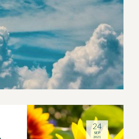
24
SEP
2021