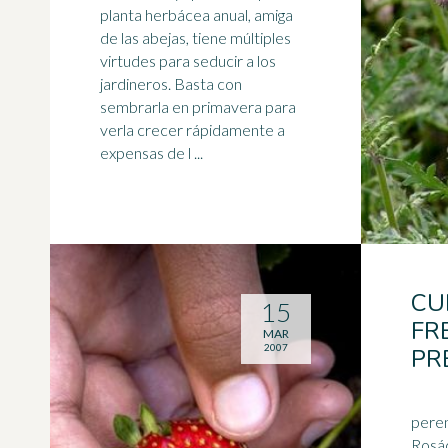
planta herbácea anual, amiga
de las
abejas
, tiene múltiples
virtudes para seducir a los
jardineros. Basta con
sembrarla en primavera para
verla crecer rápidamente a
expensas de l ...
CU
15
FR
MAR
2007
PR
peren
Rosác