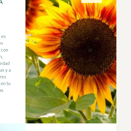
A
en
a con
m,
iedad
jas
y a
eres
 en tu
as