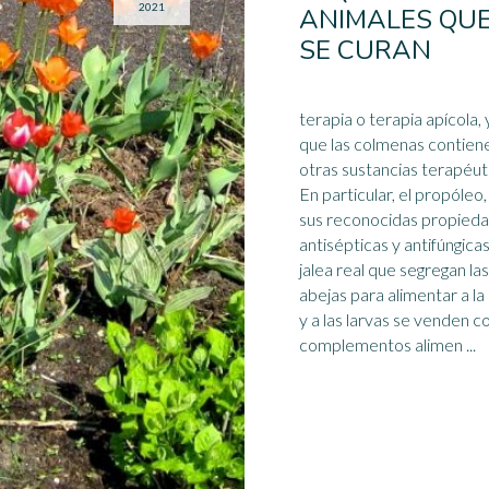
2021
ANIMALES QU
SE CURAN
terapia o terapia apícola, 
que las colmenas contien
otras sustancias terapéut
En particular, el propóleo
sus reconocidas propied
antisépticas y antifúngicas,
jalea real que segregan las
abejas
para alimentar a la
y a las larvas se venden 
complementos alimen ...