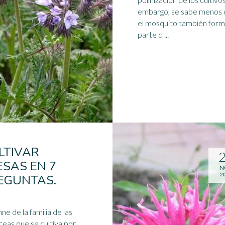
embargo, se sabe menos
el mosquito también for
parte d ...
LTIVAR
ESAS EN 7
N
2
EGUNTAS.
ne de la familia de las
eas que se cultiva por