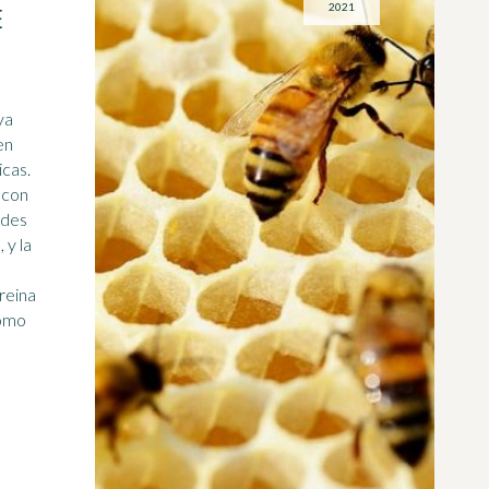
2021
E
ya
en
icas.
, con
ades
 y la
 reina
como