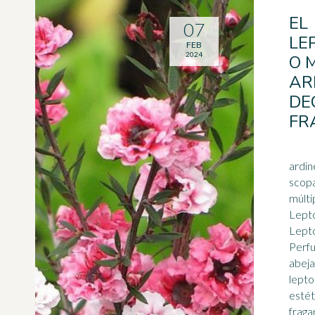
EL
07
LE
FEB
2024
O 
AR
DE
FR
ardi
scopa
múlti
Lept
Lept
Perfu
abeja
lept
estét
fraga