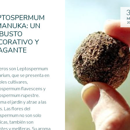
PTOSPERMUM
M
2
MANUKA: UN
BUSTO
CORATIVO Y
AGANTE
neros son Leptospermum
rium, que se presenta en
ples cultivares,
ospermum flavescens y
ospermum rupestre.
ma el jardín y atrae a las
s
. Las flores del
ospermum no son solo
icas, también son
ntes y melíferas. Su aroma