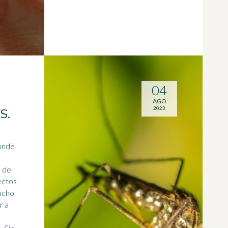
04
AGO
2023
S.
donde
e de
ectos
mucho
r a
a
. Sin