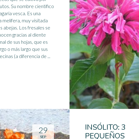
rutos. Su nombre científico
agaria vesca. Es una
a melífera, muy visitada
as
abejas
. Los fresales se
ocen gracias al diente
nal de sus hojas, que es
argo o más largo que sus
dos vecinas (a diferencia de ...
INSÓLITO: 3
29
PEQUEÑOS
SEP