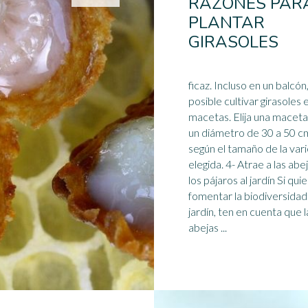
RAZONES PAR
PLANTAR
GIRASOLES
ficaz. Incluso en un balcón, es
posible cultivar girasoles 
macetas. Elija una macet
un diámetro de 30 a 50 c
según el tamaño de la var
elegida. 4- Atrae a las
abe
los pájaros al jardín Si qui
fomentar la biodiversidad
jardín, ten en cuenta que l
abejas ...