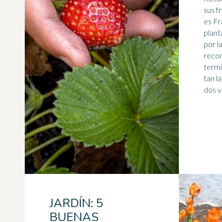
sus f
es Fr
plant
por l
recon
termi
tan l
JARDÍN: 5
BUENAS