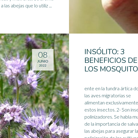
a las abejas que lo utiliz ...
INSÓLITO: 3
08
BENEFICIOS DE
JUNIO
2022
LOS MOSQUITO
ente en la tundra ártica 
las aves migratorias se
alimentan exclusivament
estos insectos. 2- Son ins
polinizadores. Se habla 
de la importancia de salva
las
abejas
para asegurar l
polinización de los cultivos