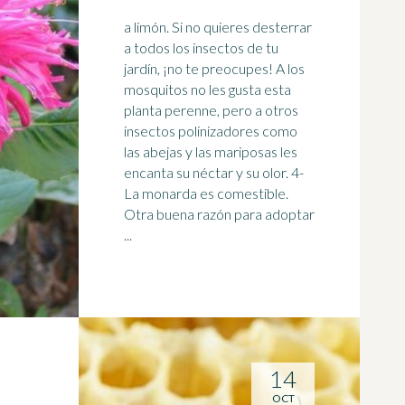
a limón. Si no quieres desterrar
a todos los insectos de tu
jardín, ¡no te preocupes! A los
mosquitos no les gusta esta
planta perenne, pero a otros
insectos polinizadores como
las
abejas
y las mariposas les
encanta su néctar y su olor. 4-
La monarda es comestible.
Otra buena razón para adoptar
...
14
OCT