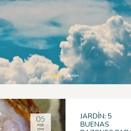
Inicio
abejas
JARDÍN: 5
05
BUENAS
FEB
2008