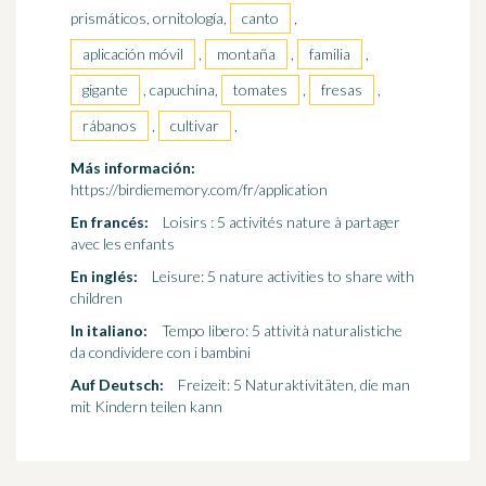
prismáticos, ornitología,
canto
,
aplicación móvil
,
montaña
,
familia
,
gigante
, capuchina,
tomates
,
fresas
,
rábanos
,
cultivar
,
Más información:
https://birdiememory.com/fr/application
En francés:
Loisirs : 5 activités nature à partager
avec les enfants
En inglés:
Leisure: 5 nature activities to share with
children
In italiano:
Tempo libero: 5 attività naturalistiche
da condividere con i bambini
Auf Deutsch:
Freizeit: 5 Naturaktivitäten, die man
mit Kindern teilen kann