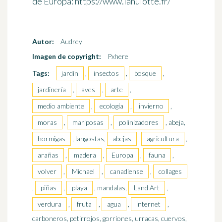
de Europa: https://www.lahulotte.fr/
Autor:
Audrey
Imagen de copyright:
Pxhere
Tags:
jardín
,
insectos
,
bosque
,
jardinería
,
aves
,
arte
,
medio ambiente
,
ecología
,
invierno
,
moras
,
mariposas
,
polinizadores
, abeja,
hormigas
, langostas,
abejas
,
agricultura
,
arañas
,
madera
,
Europa
,
fauna
,
volver
,
Michael
,
canadiense
,
collages
,
piñas
,
playa
, mandalas,
Land Art
,
verdura
,
fruta
,
agua
,
internet
,
carboneros, petirrojos, gorriones, urracas, cuervos,