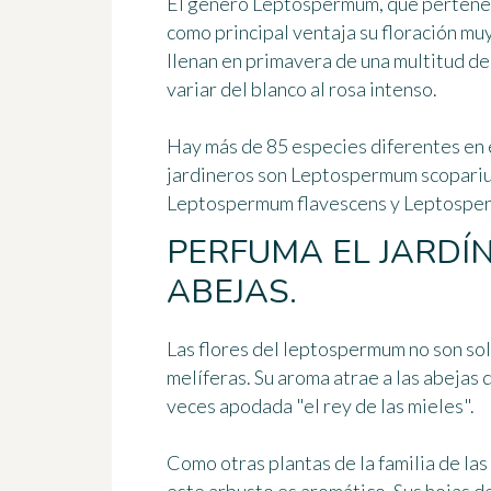
El género Leptospermum, que pertenece 
como principal ventaja
su floración mu
llenan en primavera de una multitud de
variar del blanco al rosa intenso.
Hay más de 85 especies diferentes en 
jardineros son
Leptospermum scopari
Leptospermum flavescens
y
Leptospe
PERFUMA EL JARDÍN
ABEJAS.
Las flores del leptospermum no son so
melíferas
. Su aroma atrae a las abejas 
veces apodada "el rey de las mieles".
Como otras plantas de la familia de las 