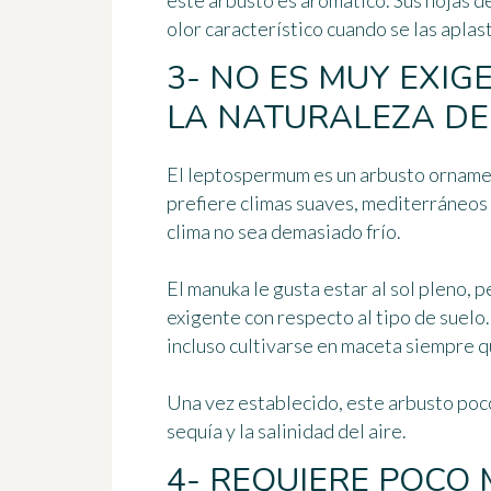
este arbusto es aromático
. Sus hojas 
olor característico cuando se las aplas
3- NO ES MUY EXIG
LA NATURALEZA DE
El leptospermum es un arbusto ornamen
prefiere climas suaves, mediterráneos 
clima no sea demasiado frío.
El manuka le gusta estar
al sol pleno
, p
exigente con respecto al tipo de suelo
incluso cultivarse en maceta siempre q
Una vez establecido, este
arbusto poc
sequía y la salinidad del aire.
4- REQUIERE POCO