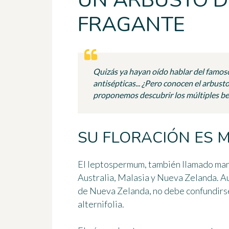
UN ARBUSTO D
FRAGANTE
Quizás ya hayan oído hablar del famo
antisépticas... ¿Pero conocen el arbust
proponemos descubrir los múltiples b
SU FLORACIÓN ES 
El
leptospermum
, también llamado
ma
Australia, Malasia y Nueva Zelanda. Au
de Nueva Zelanda, no debe confundirse
alternifolia
.