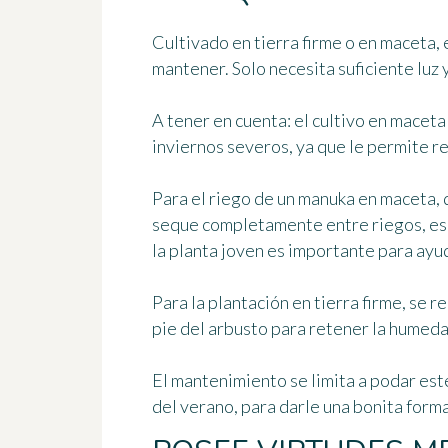
Cultivado en tierra firme o en maceta, 
mantener. Solo necesita suficiente luz
A tener en cuenta:
el cultivo en maceta 
inviernos severos, ya que le permite re
Para el riego de un manuka en maceta, 
seque completamente entre riegos, esp
la planta joven es importante para ayud
Para la plantación en tierra firme, se 
pie del arbusto para retener la humeda
El mantenimiento se limita a
podar este
del verano
, para darle una bonita forma