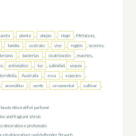
aceta
,
planta
,
abejas
,
riego
, Mirtáceas,
,
familia
,
sustrato
,
vive
,
región
, severos,
teriano
,
bacterias
,
cicatrización
, maoríes,
te,
antiséptico
,
luz
, salinidad,
sequía
,
ternifolia,
Australia
,
rosa
,
especies
,
,
aromático
,
verde
,
ornamental
,
cultivar
,
buste décoratif et parfumé
ve and fragrant shrub
to decorativo e profumato
ein dekorativer und duftender Strauch.