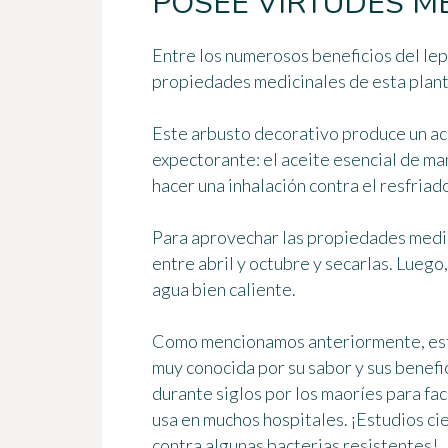
POSEE VIRTUDES ME
Entre los numerosos beneficios del le
propiedades medicinales de esta plant
Este arbusto decorativo produce un ace
expectorante: el aceite esencial de ma
hacer una inhalación contra el resfriado 
Para aprovechar las propiedades medic
entre abril y octubre y secarlas. Lueg
agua bien caliente.
Como mencionamos anteriormente, este
muy conocida por su sabor y sus benefici
durante siglos por los maoríes para faci
usa en muchos hospitales. ¡Estudios cie
contra algunas bacterias resistentes!