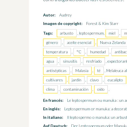
Autor:
Audrey
Imagen de copyright:
Forest & Kim Starr
Tags:
arbusto
, leptospermum,
miel
,
m
género
,
aceite esencial
,
Nueva Zelanda
temperatura
,
°C
,
humedad
,
antibac
agua
,
sinusitis
,
resfriado
, expectoran
antisépticas
,
Malasia
,
té
, Melaleuca al
cultivares
,
jardín
,
clavo
,
eucalipto
clima
,
contaminación
,
oído
,
En francés:
Le leptospermum ou manuka : un ar
En inglés:
Leptospermum or manuka: a decorati
In italiano:
Il leptospermo o manuka: un arbus
Auf Deutsch:
Der Leptospermum oder Manuka: 