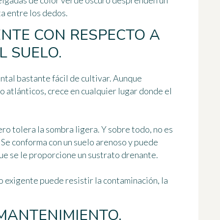
delgadas de color verde oscuro desprenden un
ta entre los dedos.
ENTE CON RESPECTO A
L SUELO.
tal bastante fácil de cultivar. Aunque
o atlánticos, crece en cualquier lugar donde el
ero tolera la sombra ligera. Y sobre todo, no es
. Se conforma con
un suelo arenoso
y puede
ue se le proporcione un sustrato drenante.
o exigente
puede resistir la contaminación, la
 MANTENIMIENTO.