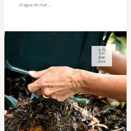
el agua de mar ...
12
ENE
2024