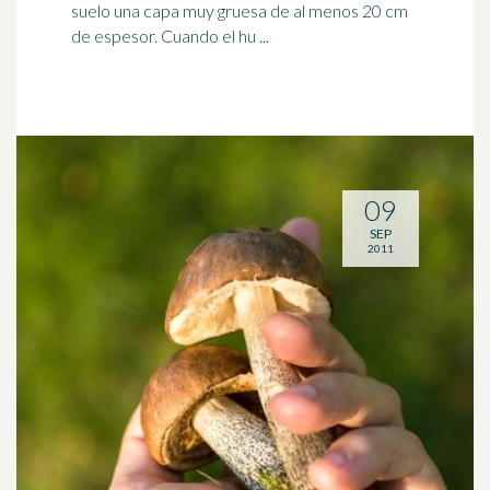
suelo una capa muy gruesa de al menos 20 cm
de espesor. Cuando el hu ...
09
SEP
2011