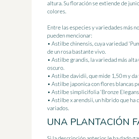
altura. Su floración se extiende
de juni
colores.
Entre
las especies y variedades más n
pueden mencionar:
• Astilbe chinensis, cuya variedad 'Pum
de un rosa bastante vivo.
• Astilbe grandis, la variedad más alta 
oscuro.
• Astilbe davidii, que mide 1,50 m y da 
• Astilbe japonica con flores blancas 
• Astilbe simplicifolia ‘Bronze Elegans’
• Astilbe x arendsii, un híbrido que h
variados.
UNA PLANTACIÓN F
Si la descripción anterior le ha dado ga