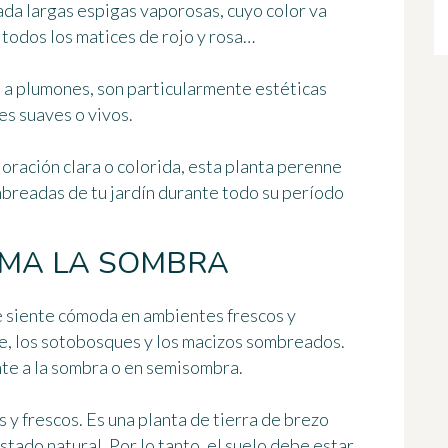
rada
largas espigas vaporosas
, cuyo color va
 todos los matices de rojo y rosa…
 a plumones, son particularmente estéticas
es suaves o vivos.
loración clara o colorida, esta planta perenne
mbreadas de tu jardín
durante todo su período
AMA LA SOMBRA
e siente cómoda en ambientes frescos y
e,
los sotobosques y los macizos sombreados
.
nte a la sombra o en semisombra.
s y frescos
. Es una planta de tierra de brezo
stado natural. Por lo tanto, el suelo debe estar