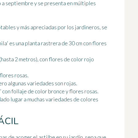
o a septiembre
y se presenta en múltiples
otables
y más apreciadas por los jardineros, se
ila' es una planta rastrera de 30 cm con flores
(hasta 2 metros), con flores de color rojo
flores rosas.
pero algunas variedades son rojas.
 con follaje de color bronce y flores rosas.
a dado lugar a muchas variedades de colores
ÁCIL
nas de acoger el astilbe en su jardín, sepa que