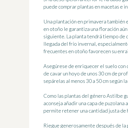
puede
comprar plantas en macetas
e in
Una plantación en primavera también e
en otoño
le garantiza una floración aú
siguiente. La planta tendrá tiempo de d
llegada del frío invernal, especialmen
frecuentes en otoño favorecen su enra
Asegúrese de
enriquecer el suelo
con 
de cavar
un hoyo de unos 30 cm de pro
sepárelas al menos 30 a 50 cm según la
Como las plantas del género Astilbe g
aconseja añadir una capa de puzolana a
permite retener una cantidad justa de 
Riegue generosamente después de la pl