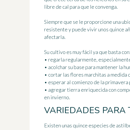
libre de cal para que le convenga.
Siempre que se le proporcione una ubi
resistente y puede vivir unos quince a
afectarla.
Su cultivo es muy fácil
ya que basta con
• regarla regularmente, especialmente
• acolchar su base para mantener la h
• cortar las flores marchitas a medida
• esperar al comienzo de la primavera p
• agregar tierra enriquecida con compos
en invierno.
VARIEDADES PARA 
Existen
unas quince especies
de astilb