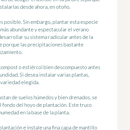
stalarlas desde ahora, en otoño.
s posible. Sin embargo,
plantar esta especie
n más abundante y espectacular el verano
esarrollar su sistema radicular antes de la
te porque las precipitaciones bastante
izamiento.
compost o estiércol bien descompuesto antes
fundidad
. Si desea instalar varias plantas,
 variedad elegida.
ustan de suelos húmedos y bien drenados, se
l fondo del hoyo de plantación. Este truco
humedad en la base de la planta.
antación e instale una fina capa de mantillo