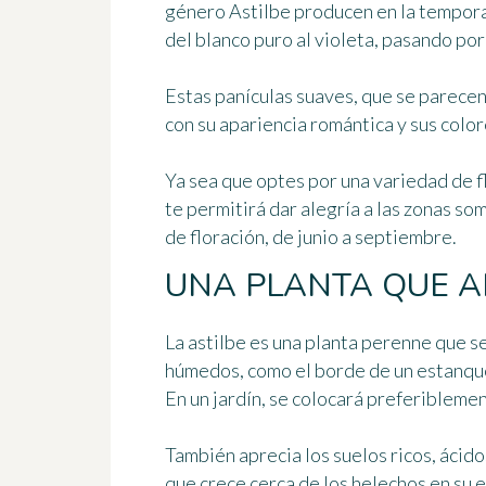
género Astilbe producen en la tempo
del blanco puro al violeta, pasando por
Estas panículas suaves, que se parecen
con su apariencia romántica y sus color
Ya sea que optes por una variedad de f
te permitirá
dar alegría a las zonas so
de floración, de junio a septiembre.
UNA PLANTA QUE 
La astilbe es una planta perenne que s
húmedos, como el borde de un estanqu
En un jardín, se colocará preferibleme
También aprecia
los suelos ricos, ácido
que crece cerca de los helechos en su e