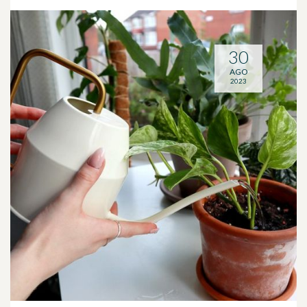
30
AGO
2023