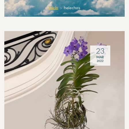
Inicio
helechos
23
MAR
2022