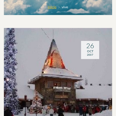
Inicio
vive
26
OCT
2007