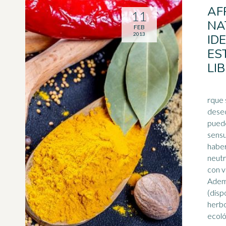
AF
11
NA
FEB
2013
ID
ES
LI
rque 
deseo
puede
sensu
haber
neutr
con v
Ademá
(disp
herbo
ecológ