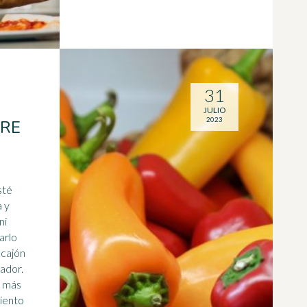
31
JULIO
2023
BRE
sté
a y
ni
arlo
 cajón
rador.
s más
miento