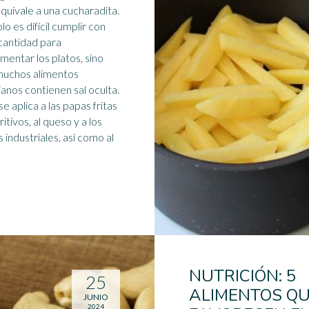
quivale a una cucharadita.
lo es difícil cumplir con
cantidad para
mentar los platos, sino
muchos
alimento
s
ianos contienen sal oculta.
se aplica a las papas fritas
itivos, al queso y a los
s industriales, así como al
NUTRICIÓN: 5
25
ALIMENTOS Q
JUNIO
2024