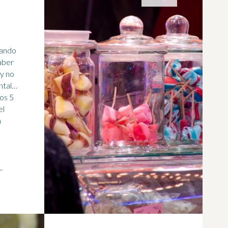
uando
aber
 y no
ntal…
los 5
el
a
las golosinas ...