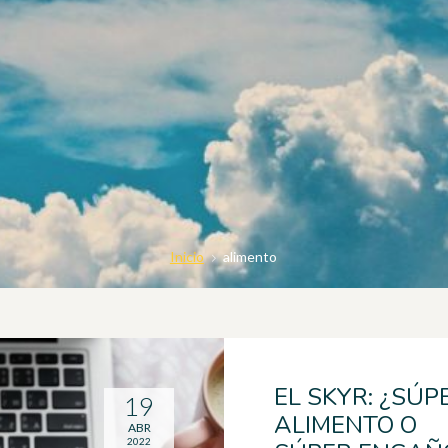
Inicio
alimento
EL SKYR: ¿SÚP
19
ALIMENTO O
ABR
2022