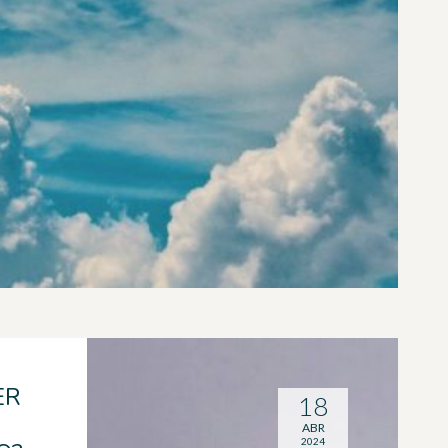
ER
18
ABR
2024