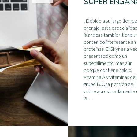
SÚPER ENGAÑ
. Debido a su largo tiempo de
drenaje, esta especialida
islandesa también tiene u
contenido interesante en
proteínas. El Skyr es a veces
presentado como un
super
alimento
, más aún
porque contiene calcio,
vitamina A y vitaminas del
grupo B. Una porción de 100 g
cubre aproximadamente e
% ...