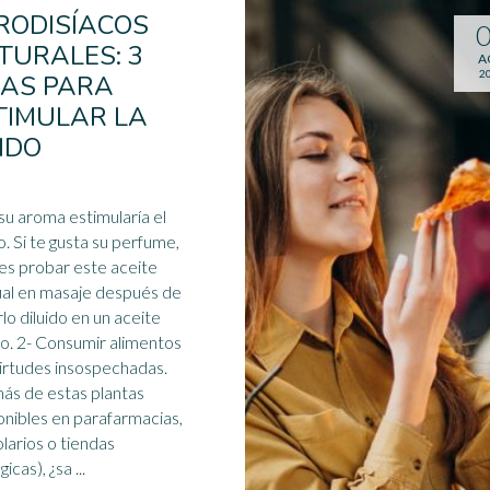
RODISÍACOS
TURALES: 3
A
2
EAS PARA
TIMULAR LA
BIDO
su aroma estimularía el
. Si te gusta su perfume,
s probar este aceite
al en masaje después de
lo diluido en un aceite
o. 2- Consumir
alimento
s
irtudes insospechadas.
s de estas plantas
onibles en parafarmacias,
larios o tiendas
icas), ¿sa ...