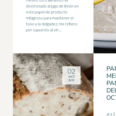
destronado al jugo de limón en
este papel de producto
milagroso para mantener el
tono y la delgadez, me refiero
por supuesto al vin ...
PA
02
ME
OCT
2023
PA
DE
OC
al a 