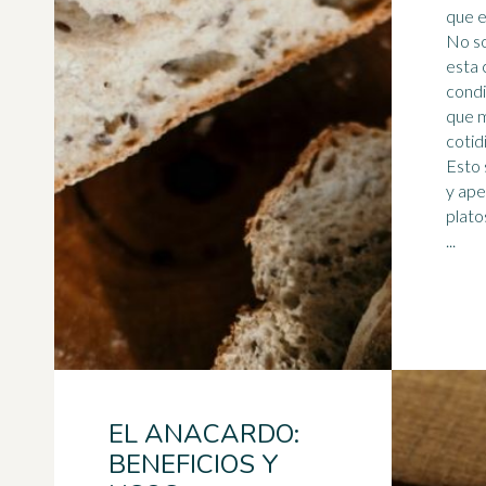
que e
No so
esta 
condi
que 
cotid
Esto 
y aper
plato
...
EL ANACARDO:
BENEFICIOS Y