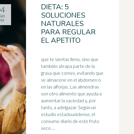
DIETA: 5
04
SOLUCIONES
GO
022
NATURALES
PARA REGULAR
EL APETITO
que te sientas lleno, sino que
también atrapa parte de la
grasa que comes, evitando que
se almacene en el abdomen o
en las alforjas. Las almendras
son otro
alimento
que ayuda a
aumentar la saciedad y, por
tanto, a adelgazar. Según un
estudio estadounidense, el
consumo diario de este fruto
seco ...