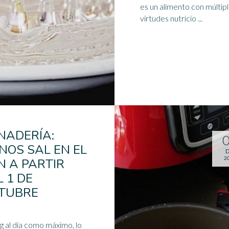
es un alimento con múltip
virtudes nutricio ...
NADERÍA:
NOS SAL EN EL
D
2
N A PARTIR
L 1 DE
TUBRE
5 g al día como máximo, lo