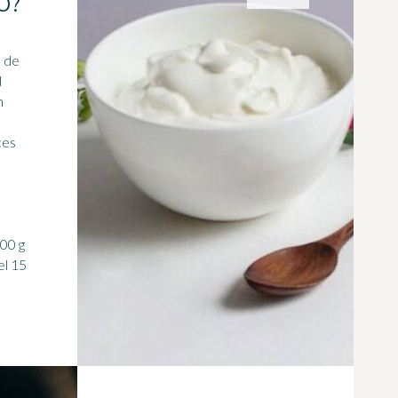
O?
d
n
l 15