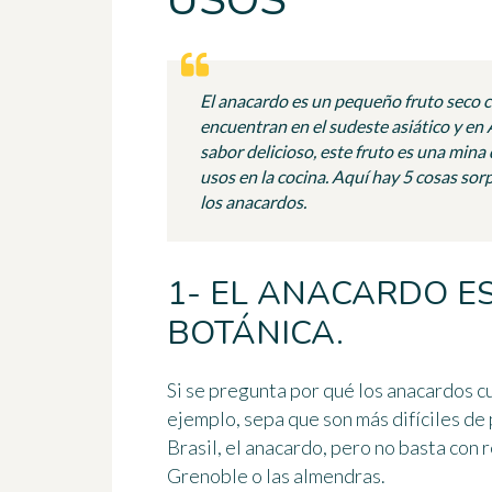
USOS
El anacardo es un pequeño fruto seco c
encuentran en el sudeste asiático y en 
sabor delicioso, este fruto es una mina 
usos en la cocina. Aquí hay 5 cosas s
los anacardos.
1- EL ANACARDO E
BOTÁNICA.
Si se pregunta por qué los
anacardos
cu
ejemplo, sepa que son más difíciles de 
Brasil, el
anacardo
, pero no basta con 
Grenoble o las almendras.