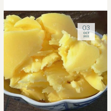
03
OCT
2022