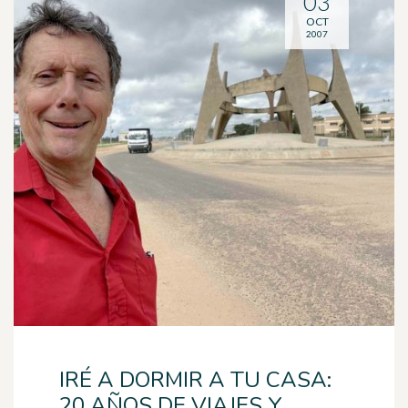
03
OCT
2007
IRÉ A DORMIR A TU CASA:
20 AÑOS DE VIAJES Y