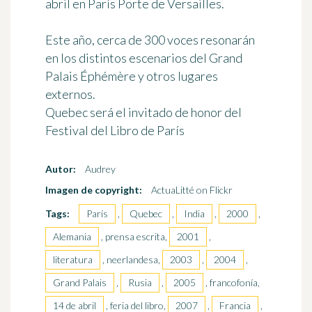
abril
en París Porte de Versailles.
Este año, cerca de 300 voces resonarán
en los distintos escenarios del Grand
Palais Éphémère y otros lugares
externos.
Quebec será el invitado de honor del
Festival del Libro de París
Autor:
Audrey
Imagen de copyright:
ActuaLitté on Flickr
Tags:
París
,
Quebec
,
India
,
2000
,
Alemania
, prensa escrita,
2001
,
literatura
, neerlandesa,
2003
,
2004
,
Grand Palais
,
Rusia
,
2005
, francofonía,
14 de abril
, feria del libro,
2007
,
Francia
,