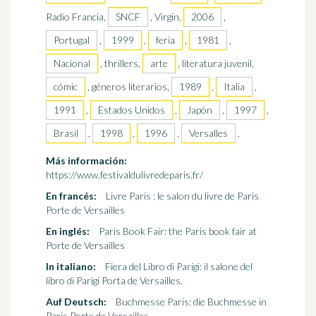
Radio Francia,
SNCF
, Virgin,
2006
,
Portugal
,
1999
,
feria
,
1981
,
Nacional
, thrillers,
arte
, literatura juvenil,
cómic
, géneros literarios,
1989
,
Italia
,
1991
,
Estados Unidos
,
Japón
,
1997
,
Brasil
,
1998
,
1996
,
Versalles
,
Más información:
https://www.festivaldulivredeparis.fr/
En francés:
Livre Paris : le salon du livre de Paris
Porte de Versailles
En inglés:
Paris Book Fair: the Paris book fair at
Porte de Versailles
In italiano:
Fiera del Libro di Parigi: il salone del
libro di Parigi Porta de Versailles.
Auf Deutsch:
Buchmesse Paris: die Buchmesse in
Paris Porte de Versailles