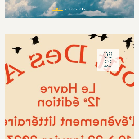
Inicio
literatura
08
ENE
2015