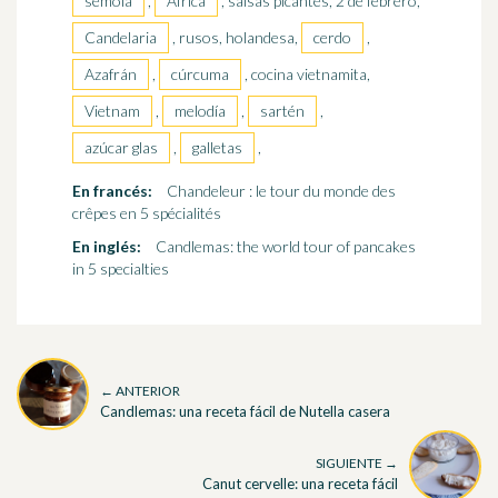
sémola
,
África
, salsas picantes, 2 de febrero,
Candelaria
, rusos, holandesa,
cerdo
,
Azafrán
,
cúrcuma
, cocina vietnamita,
Vietnam
,
melodía
,
sartén
,
azúcar glas
,
galletas
,
En francés:
Chandeleur : le tour du monde des
crêpes en 5 spécialités
En inglés:
Candlemas: the world tour of pancakes
in 5 specialties
← ANTERIOR
Candlemas: una receta fácil de Nutella casera
SIGUIENTE →
Canut cervelle: una receta fácil