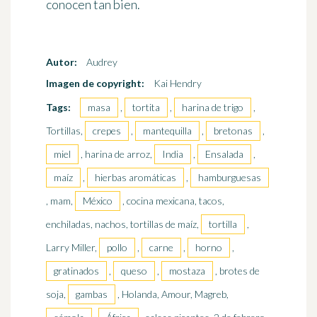
conocen tan bien.
Autor:
Audrey
Imagen de copyright:
Kai Hendry
Tags:
masa
,
tortita
,
harina de trigo
,
Tortillas,
crepes
,
mantequilla
,
bretonas
,
miel
, harina de arroz,
India
,
Ensalada
,
maíz
,
hierbas aromáticas
,
hamburguesas
, mam,
México
, cocina mexicana, tacos,
enchiladas, nachos, tortillas de maíz,
tortilla
,
Larry Miller,
pollo
,
carne
,
horno
,
gratinados
,
queso
,
mostaza
, brotes de
soja,
gambas
, Holanda, Amour, Magreb,