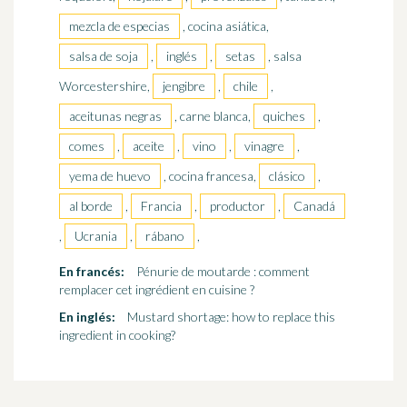
mezcla de especias
, cocina asiática,
salsa de soja
,
inglés
,
setas
, salsa
Worcestershire,
jengibre
,
chile
,
aceitunas negras
, carne blanca,
quiches
,
comes
,
aceite
,
vino
,
vinagre
,
yema de huevo
, cocina francesa,
clásico
,
al borde
,
Francia
,
productor
,
Canadá
,
Ucrania
,
rábano
,
En francés:
Pénurie de moutarde : comment
remplacer cet ingrédient en cuisine ?
En inglés:
Mustard shortage: how to replace this
ingredient in cooking?