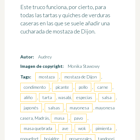
Este truco funciona, por cierto,
para
todas las tartas y quiches de verduras
caseras
en las que se suele añadir una
cucharada de mostaza de Dijon.
Autor:
Audrey
Imagen de copyright:
Monika Stawowy
Tags:
mostaza
,
mostaza de Dijon
,
condimento
,
picante
,
pollo
,
carne
,
aliño
,
tarta
, wasabi,
especias
,
salsa
,
japonés
,
salsas
,
mayonesa
, mayonesa
casera, Madrás,
masa
,
pavo
,
masa quebrada
,
ave
,
wok
,
pimienta
,
roquefort,
hojaldre
,
provenzales
, tandoori,