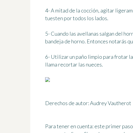
4- A mitad de la cocción, agitar ligera
tuesten por todos los lados.
5- Cuando las avellanas salgan del horn
bandeja de horno. Entonces notarás que
6- Utilizar un paño limpio para frotar la
llama
recortar las nueces
.
Derechos de autor: Audrey Vautherot
Para tener en cuenta:
este primer paso