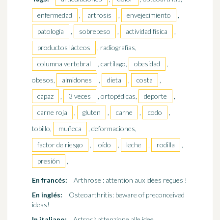
enfermedad
,
artrosis
,
envejecimiento
,
patología
,
sobrepeso
,
actividad física
,
productos lácteos
, radiografías,
columna vertebral
, cartílago,
obesidad
,
obesos,
almidones
,
dieta
,
costa
,
capaz
,
3 veces
, ortopédicas,
deporte
,
carne roja
,
gluten
,
carne
,
codo
,
tobillo,
muñeca
, deformaciones,
factor de riesgo
,
oído
,
leche
,
rodilla
,
presión
,
En francés:
Arthrose : attention aux idées reçues !
En inglés:
Osteoarthritis: beware of preconceived
ideas!
In italiano:
Artrosi: attenzione alle idee