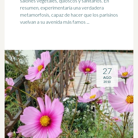
salones vegetales, quioscos y sanitarios. En
resumen, experimentaría una verdadera
metamorfosis,
capaz
de hacer que los parisinos
vuelvan a su avenida más famos ...
27
AGO
2010