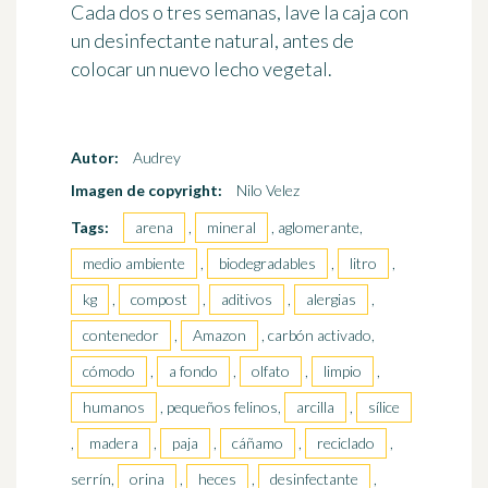
Cada dos o tres semanas, lave la caja con
un desinfectante natural, antes de
colocar un nuevo lecho vegetal.
Autor:
Audrey
Imagen de copyright:
Nilo Velez
Tags:
arena
,
mineral
, aglomerante,
medio ambiente
,
biodegradables
,
litro
,
kg
,
compost
,
aditivos
,
alergias
,
contenedor
,
Amazon
, carbón activado,
cómodo
,
a fondo
,
olfato
,
limpio
,
humanos
, pequeños felinos,
arcilla
,
sílice
,
madera
,
paja
,
cáñamo
,
reciclado
,
serrín,
orina
,
heces
,
desinfectante
,