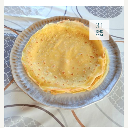
31
ENE
2024