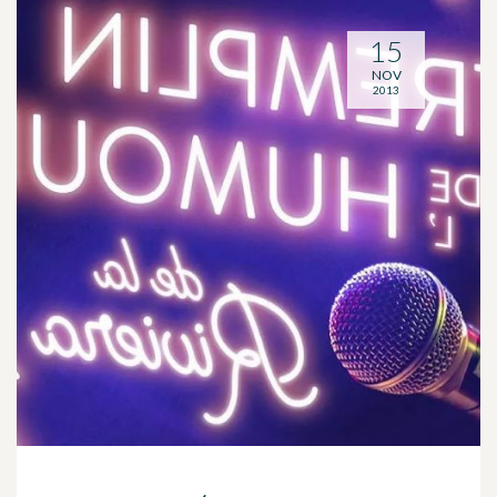
15
NOV
2013