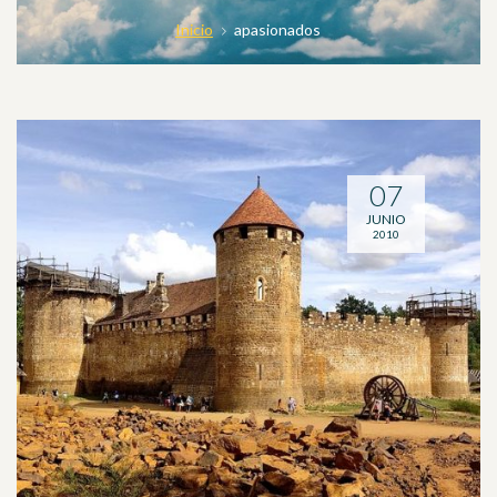
Inicio
apasionados
07
JUNIO
2010