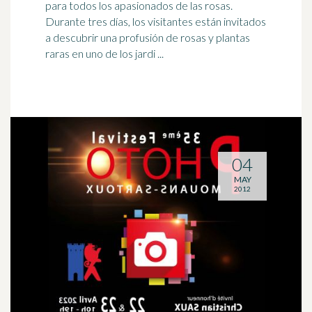
para todos los
apasionados
de las rosas.
Durante tres días, los visitantes están invitados
a descubrir una profusión de rosas y plantas
raras en uno de los jardi ...
04
MAY
2012