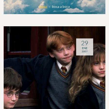
Inicio
boca a boca
29
ENE
2007