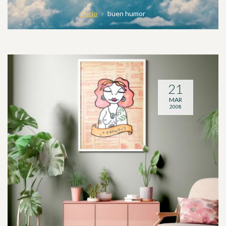
Inicio
buen humor
21
MAR
2008