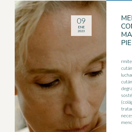
ME
09
CO
ENE
2023
MA
PI
rmite: - restaurar la ba
cutánea - retener l
lucha
cután
degra
sosté
(
colá
trata
neces
menop