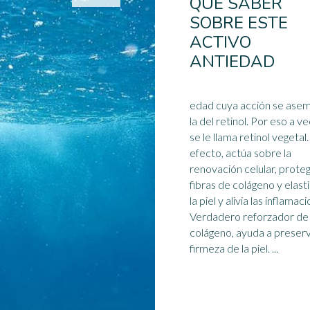
QUE SABER
SOBRE ESTE
ACTIVO
ANTIEDAD
edad cuya acción se asem
la del retinol. Por eso a v
se le llama retinol vegetal. E
efecto, actúa sobre la
renovación celular, proteg
fibras de
colágeno
y elast
la piel y alivia las inflamac
Verdadero reforzador de
colágeno, ayuda a preserv
firmeza de la piel. ...