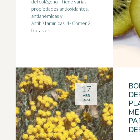
del
colágeno
- Tiene varias
propiedades antioxidantes,
antianémicas y
antihistamínicas. 4- Comer 2
frutas es ...
BO
17
DE
ABR
2023
PL
ME
PA
DE