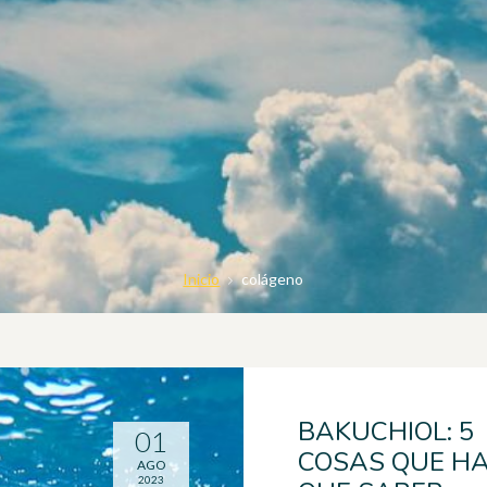
Inicio
colágeno
BAKUCHIOL: 5
01
COSAS QUE H
AGO
2023