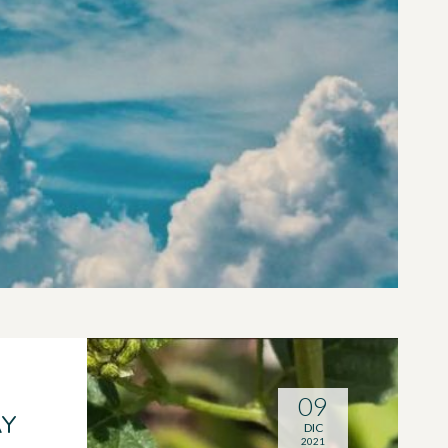
09
AY
DIC
2021