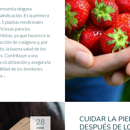
presenta ninguna
icación. Es la primera
s 5 plantas medicinales
iciosas para los
tistas, ya que favorece la
ucción de
colágeno
y, por
nto, la buena salud de los
os. Contribuye a una
 cicatrización y asegura la
bilidad de los tendones.
 ...
CUIDAR LA PIE
28
DESPUÉS DE L
MAR