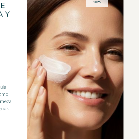
2025
RE
A Y
l
cula
 Como
irmeza
ignos