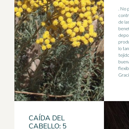
. No 
contraind
de la
benef
depor
prod
lo ta
tejid
buena
flexi
Gracia
CAÍDA DEL
CABELLO: 5