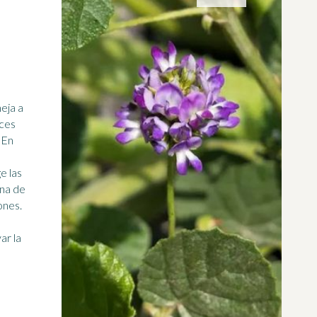
eja a
eces
n
e las
ina de
iones.
ar la