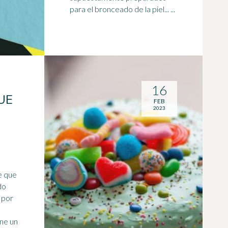
para el bronceado de la piel... ...
16
UE
FEB
2023
e que
do
ne un