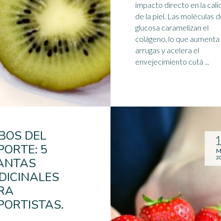
impacto directo en la cali
de la piel. Las moléculas 
glucosa caramelizan el
colágeno
, lo que aumenta 
arrugas y acelera el
envejecimiento cutá ...
BOS DEL
PORTE: 5
M
2
ANTAS
DICINALES
RA
PORTISTAS.