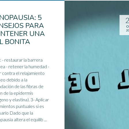
NOPAUSIA: 5
NSEJOS PARA
O
2
NTENER UNA
EL BONITA
rrera
a humedad -
r contra el relajamiento
eo debido a la
dación de las fibras de
n de la epidermis
geno
y elastina). 3- Aplicar
mientos puntuales si es
ario Dado que la
ausia altera el equilib ...