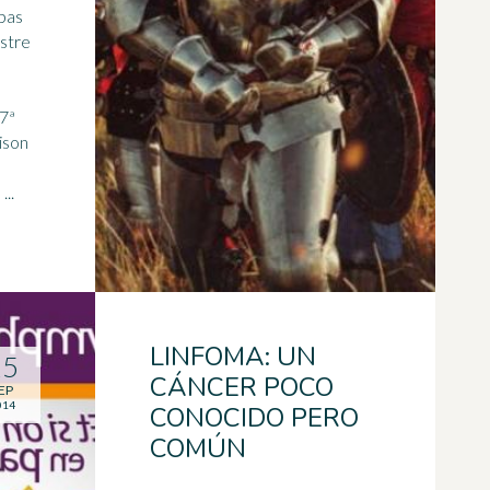
opas
stre
37ª
ison
..
LINFOMA: UN
15
CÁNCER POCO
EP
014
CONOCIDO PERO
COMÚN