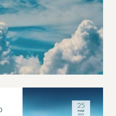
25
O
MAR
2025