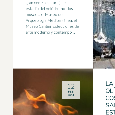
gran centro cultural) - el
estadio
del Velódromo - los
museos: el Museo de
Arqueología Mediterránea; el
Museo Cantini (colecciones de
arte moderno y contempo ...
LA
12
OL
FEB
2014
CO
SA
ES