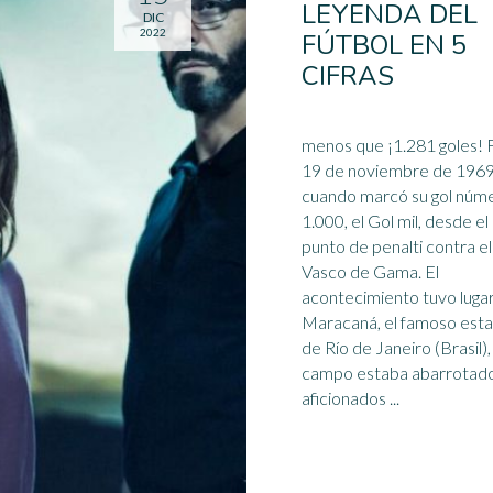
LEYENDA DEL
DIC
2022
FÚTBOL EN 5
CIFRAS
menos que ¡1.281 goles! Fue el
19 de noviembre de 196
cuando marcó su gol núm
1.000, el Gol mil, desde el
punto de penalti contra el
Vasco de Gama. El
acontecimiento tuvo lugar
Maracaná, el famoso
esta
de Río de Janeiro (Brasil), 
campo estaba abarrotad
aficionados ...