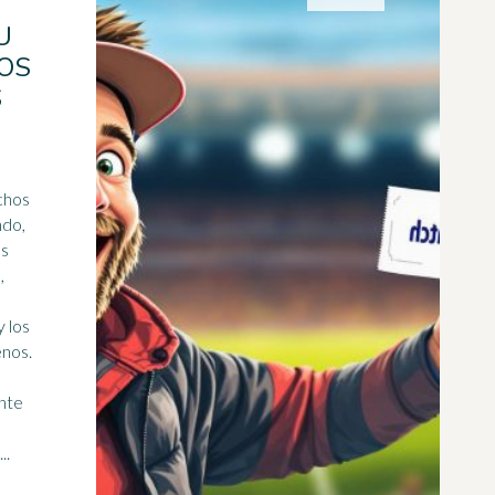
U
OS
S
chos
ndo,
os
,
 los
enos.
nte
contra los grandes clubes ...