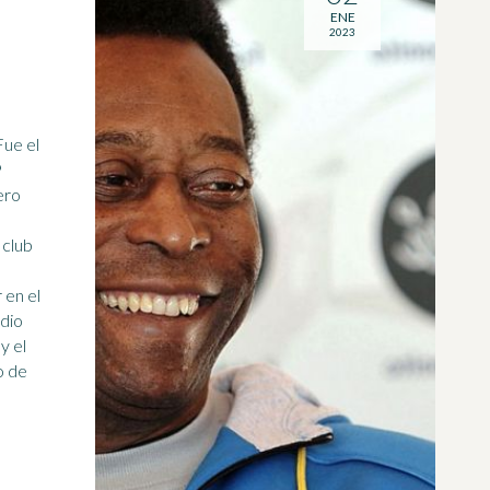
ENE
2023
9
ero
 club
 en el
dio
y el
o de