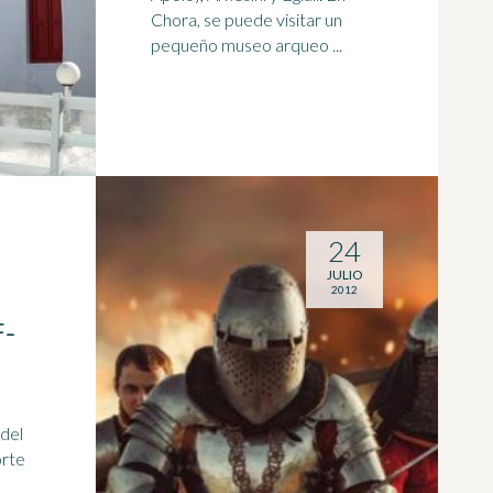
Chora, se puede visitar un
pequeño museo arqueo ...
24
JULIO
2012
-
orte