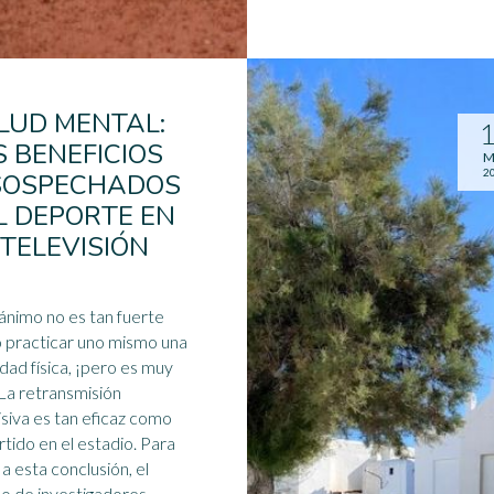
LUD MENTAL:
S BENEFICIOS
M
2
SOSPECHADOS
L DEPORTE EN
 TELEVISIÓN
 ánimo no es tan fuerte
practicar uno mismo una
idad física, ¡pero es muy
 La retransmisión
isiva es tan eficaz como
rtido en el
estadio
. Para
 a esta conclusión, el
o de investigadores