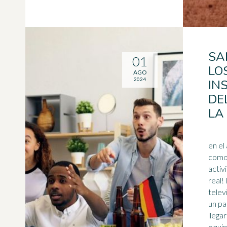
SA
01
LO
AGO
2024
IN
DE
LA
en el
como 
activ
real!
telev
un pa
llegar
equip