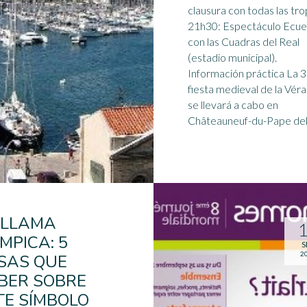
clausura con todas las tr
21h30: Espectáculo Ecue
con las Cuadras del Real
(
estadio
municipal).
Información práctica La 
fiesta medieval de la Véra
se llevará a cabo en
Châteauneuf-du-Pape del .
 LLAMA
ÍMPICA: 5
S
2
SAS QUE
BER SOBRE
TE SÍMBOLO