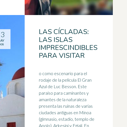
LAS CÍCLADAS:
13
LAS ISLAS
AY
008
IMPRESCINDIBLES
PARA VISITAR
o como escenario para el
rodaje de la película El Gran
Azul de Luc Besson. Este
paraíso para caminantes y
amantes de la naturaleza
presenta las ruinas de varias
ciudades antiguas en Minoa
(gimnasio,
estadio
, templo de
Apolo), Arkesini y Egiali. En