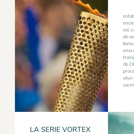
notab
encie
sol, 
de un
llama
urna 
trans
de Ol
proce
olivo 
LA SERIE VORTEX