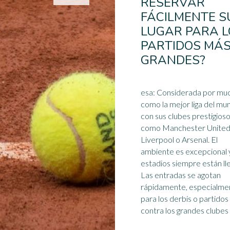
RESERVAR
FÁCILMENTE S
LUGAR PARA L
PARTIDOS MÁ
GRANDES?
esa: Considerada por mu
como la mejor liga del mu
con sus clubes prestigios
como Manchester United
Liverpool o Arsenal. El
ambiente es excepcional y
estadio
s siempre están ll
Las entradas se agotan
rápidamente, especialme
para los derbis o partidos