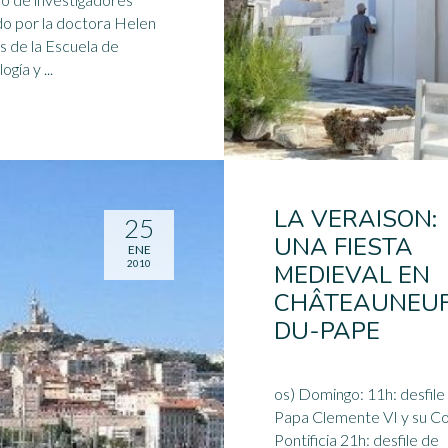
ido por la doctora Helen
 de la Escuela de
Psicología y ...
LA VERAISON:
25
UNA FIESTA
ENE
2010
MEDIEVAL EN
CHÂTEAUNEUF
DU-PAPE
os) Domingo: 11h: desfile del
Papa Clemente VI y su C
Pontificia 21h: desfile de