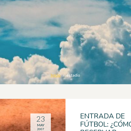
Inicio
estadio
ENTRADA DE
23
FÚTBOL: ¿CÓM
MAY
2007