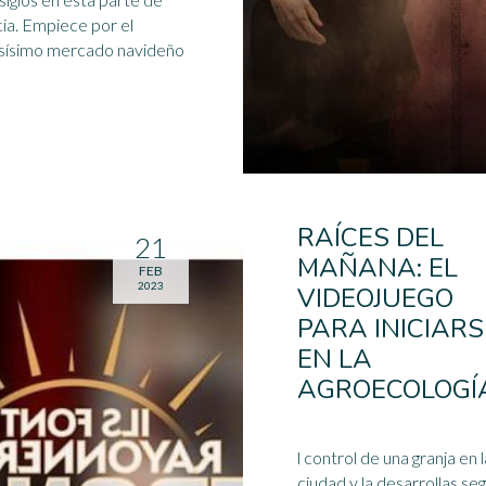
ce por el
sísimo mercado navideño
RAÍCES DEL
21
MAÑANA: EL
FEB
2023
VIDEOJUEGO
PARA INICIARS
EN LA
AGROECOLOGÍ
l control de una granja en l
ciudad y la desarrollas se