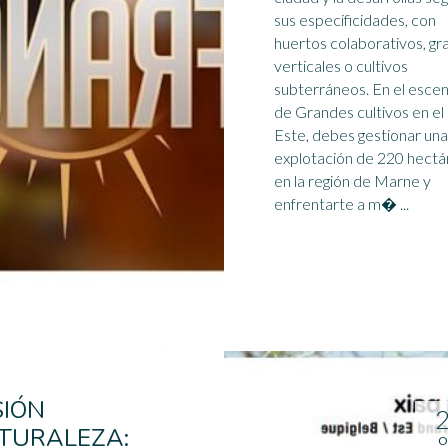
sus especificidades, con
huertos colaborativos, gr
verticales o cultivos
subterráneos. En el escenario
de Grandes cultivos en el
Este
, debes gestionar una
explotación de 220 hectá
en la región de Marne y
enfrentarte a m� ...
SIÓN
TURALEZA:
O