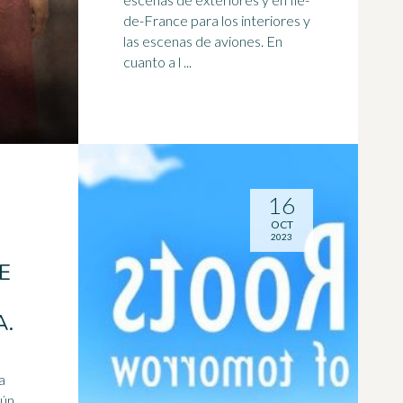
de-France para los interiores y
las escenas de aviones. En
cuanto a l ...
16
OCT
2023
E
A.
a
gún