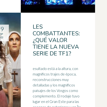
LES
19
COMBATTANTES:
EP
022
¿QUÉ VALOR
TIENE LA NUEVA
SERIE DE TF1?
esultado está a la altura, con
magníficos trajes de época,
reconstrucciones muy
detalladas y los magníficos
paisajes de los Vosgos como
complemento. El rodaje tuvo
lugar en el
Gran Este
para las
escenas de exteriores y en Île-