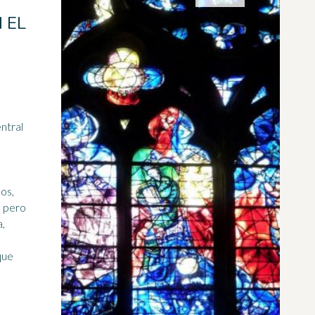
 EL
ntral
sos,
, pero
a,