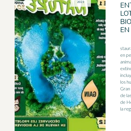
2023
EN
LO
BI
EN
staur
en pe
anima
extinción. P
incluyen: • la re
los h
Gran
de la
de He