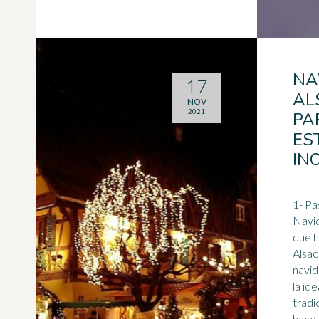
NA
17
AL
NOV
2021
PA
ES
IN
1- Pa
Navid
que h
Alsac
navid
la id
tradi
hace 