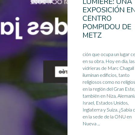
LUMIÈRE: UNA
EXPOSICIÓN EN
CENTRO
POMPIDOU DE
METZ
ción que ocupa un lugar ce
en su obra. Hoy en día, las
vidrieras de Marc Chagall
iluminan edificios, tanto
religiosos como no religio
en la región del
Gran Este
también en Niza, Alemani
Israel, Estados Unidos,
Inglaterra y Suiza. ¿Sabía que
en la sede de la ONU en
Nueva ...