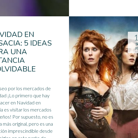
VIDAD EN
SACIA: 5 IDEAS
S
2
RA UNA
TANCIA
OLVIDABLE
seo por los mercados de
ad ¡Lo primero que hay
acer en Navidad en
ia es visitar los mercados
eños! Por supuesto, no es
ea más original, pero es una
ción imprescindible desde
siglos en esta parte de