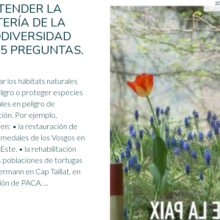
2
TENDER LA
TERÍA DE LA
ODIVERSIDAD
 5 PREGUNTAS.
ar los hábitats naturales
ligro o proteger especies
les en peligro de
or ejemplo,
stauración de
umedales de los Vosgos en
 Este
. • la rehabilitación
s poblaciones de tortugas
rmann en Cap Taillat, en
la región de PACA. ...