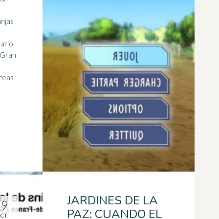
anjas
Gran
reas
JARDINES DE LA
29
PAZ: CUANDO EL
CT