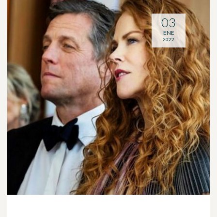
03
ENE
2022