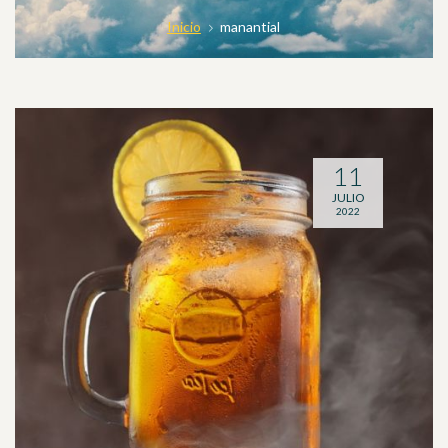
Inicio
manantial
11
JULIO
2022