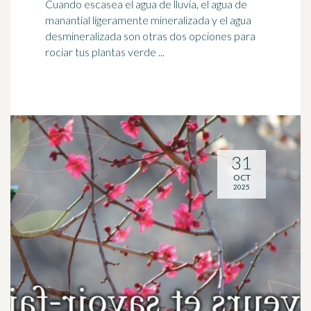
Cuando escasea el agua de lluvia, el agua de
manantial
ligeramente mineralizada y el agua
desmineralizada son otras dos opciones para
rociar tus plantas verde ...
31
OCT
2025