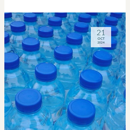
21
OCT
2024