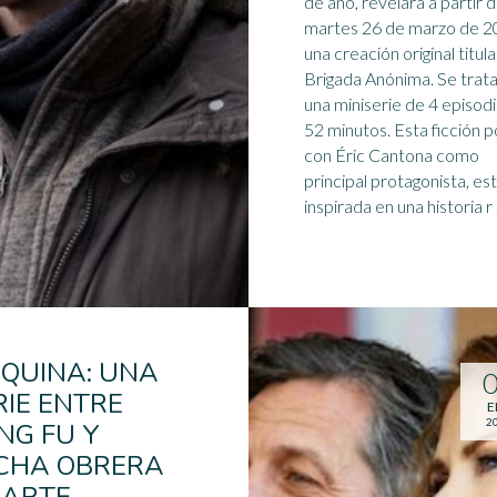
de año, revelará a partir d
martes 26 de marzo de 
una creación original titul
Brigada Anónima. Se trat
una
miniserie
de 4 episod
52 minutos. Esta ficción policial,
con Éric Cantona como
principal protagonista, es
inspirada en una historia r .
QUINA: UNA
RIE ENTRE
E
2
NG FU Y
CHA OBRERA