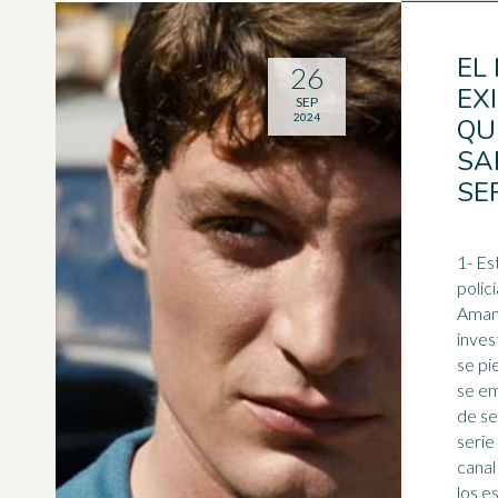
EL
26
EX
SEP
2024
QU
SA
SE
1- Es
polic
Amant
inves
se pi
se em
de septie
serie
canal
los e