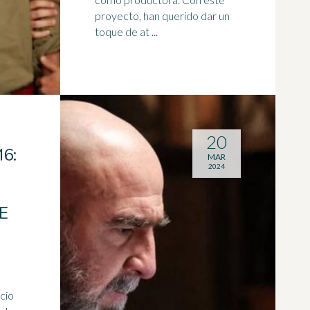
proyecto, han querido dar un
toque de at ...
20
6:
MAR
2024
E
cio