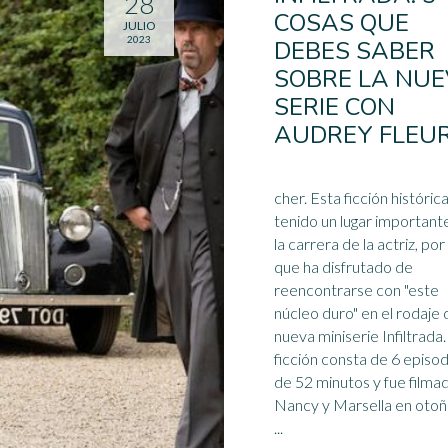
28
COSAS QUE
JULIO
2023
DEBES SABER
SOBRE LA NU
SERIE CON
AUDREY FLEU
cher. Esta ficción histórica ha
tenido un lugar important
la carrera de la actriz, por 
que ha disfrutado de
reencontrarse con "este
núcleo duro" en el rodaje 
nueva
miniserie
Infiltrada
ficción consta de 6 episod
de 52 minutos y fue filma
Nancy y Marsella en otoñ
...