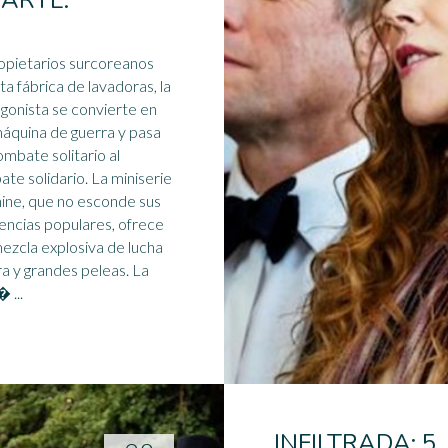
 ARTE.
opietarios surcoreanos
ta fábrica de lavadoras, la
gonista se convierte en
áquina de guerra y pasa
ombate solitario al
te solidario. La
miniserie
ne, que no esconde sus
encias populares, ofrece
ezcla explosiva de lucha
a y grandes peleas. La
 ...
INFILTRADA: 5