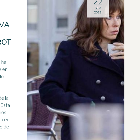
22
SEP
2023
EVA
ROT
e en
lo
de la
. Esta
ios
da en
o de