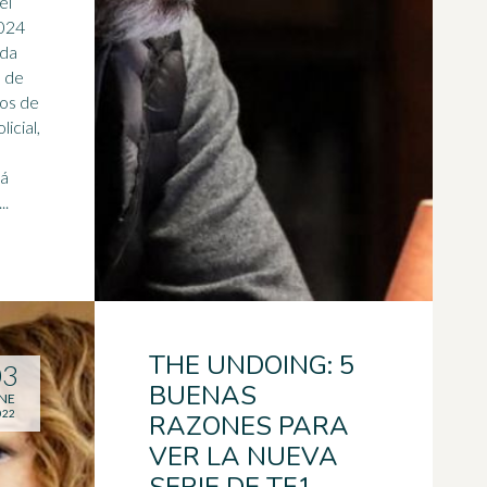
el
2024
ada
a de
ios de
tá
..
THE UNDOING: 5
03
BUENAS
NE
022
RAZONES PARA
VER LA NUEVA