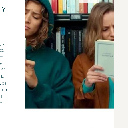
 Y
ital
to,
én
re
i
 la
, es
u tema
os
os her ...