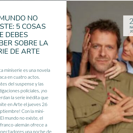
 MUNDO NO
ISTE: 5 COSAS
N
2
E DEBES
BER SOBRE LA
RIE DE ARTE
ta
miniserie
es una novela
íaca en cuatro actos.
es del suspense y las
tigaciones policiales, ¡no
erdan la serie inédita que
ite en Arte el jueves 26
mbre! Con la mini-
 El mundo no existe, el
 franco-alemán ofrece a
spectadores una noche de