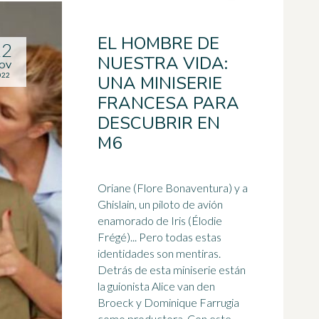
EL HOMBRE DE
22
NUESTRA VIDA:
OV
022
UNA MINISERIE
FRANCESA PARA
DESCUBRIR EN
M6
Oriane (Flore Bonaventura) y a
Ghislain, un piloto de avión
enamorado de Iris (Élodie
Frégé)... Pero todas estas
identidades son mentiras.
Detrás de esta
miniserie
están
la guionista Alice van den
Broeck y Dominique Farrugia
como productora. Con este