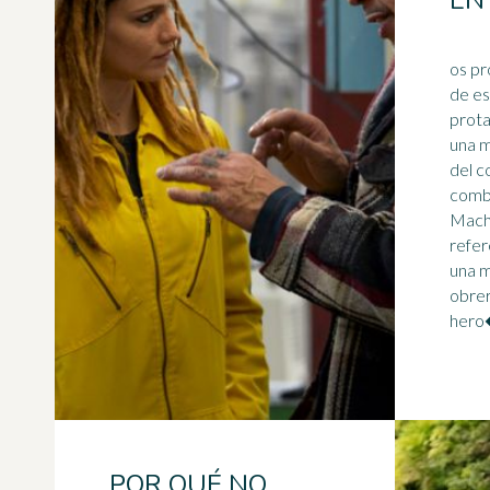
EN
os pr
de es
prota
una m
del c
comba
Machi
refer
una m
obrer
hero�
POR QUÉ NO