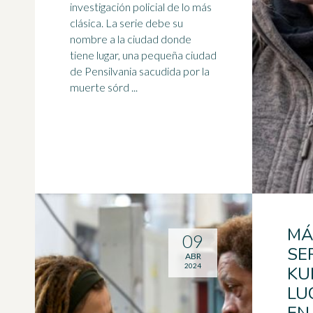
investigación policial de lo más
clásica. La serie debe su
nombre a la ciudad donde
tiene lugar, una pequeña ciudad
de Pensilvania sacudida por la
muerte sórd ...
MÁ
09
SE
ABR
2024
KU
LU