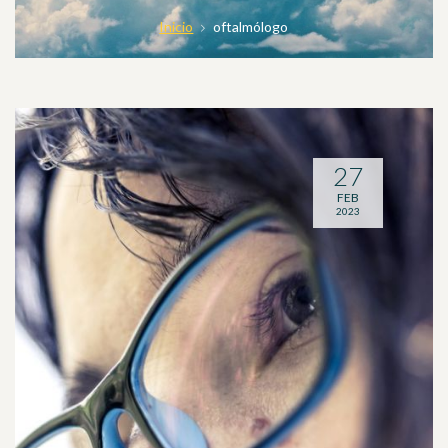
Inicio
oftalmólogo
27
FEB
2023