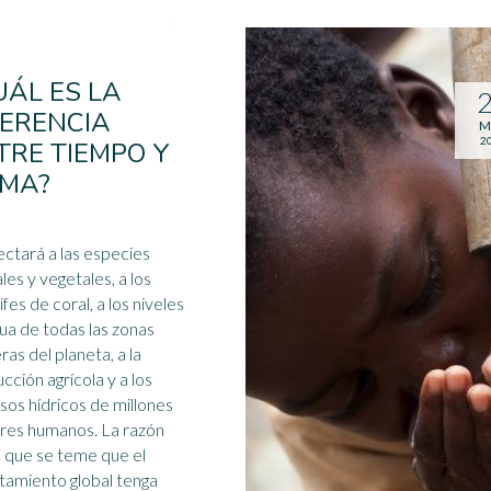
UÁL ES LA
FERENCIA
M
2
TRE TIEMPO Y
IMA?
ectará a las especies
les y vegetales, a los
ifes de coral, a los niveles
ua de todas las zonas
ras del planeta, a la
cción agrícola y a los
sos hídricos
de millones
s humanos. La razón
a que se teme que el
tamiento global tenga