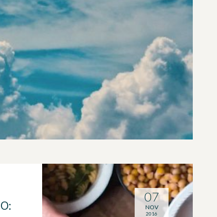
07
O:
NOV
2016