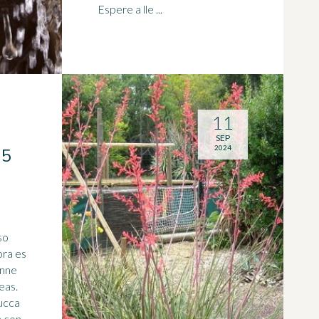
Espere a lle ...
11
SEP
2024
 5
so
ora es
enne
eas.
ucca
a con