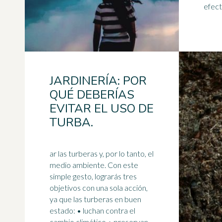
efecto
JARDINERÍA: POR
QUÉ DEBERÍAS
EVITAR EL USO DE
TURBA.
ar las turberas y, por lo tanto, el
medio ambiente. Con este
simple gesto, lograrás tres
objetivos con una sola acción,
ya que las turberas en buen
estado: • luchan contra el
cambio climático • preservan