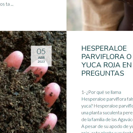
s ta ...
HESPERALOE
05
PARVIFLORA O
ABR
2023
YUCA ROJA EN
PREGUNTAS
1- ¿Por qué se llama
Hesperaloe parviflora fal
yuca? Hesperaloe parvifl
una planta suculenta per
de la familia de las Agavác
A pesar de su apodo de y
rojo, esta planta suculent