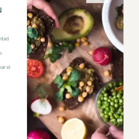
N
untad
o
ar el