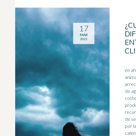
¿C
17
DI
MAR
2022
EN
CL
én af
anima
arrec
de ag
coste
produ
recur
de sere
por l
calen