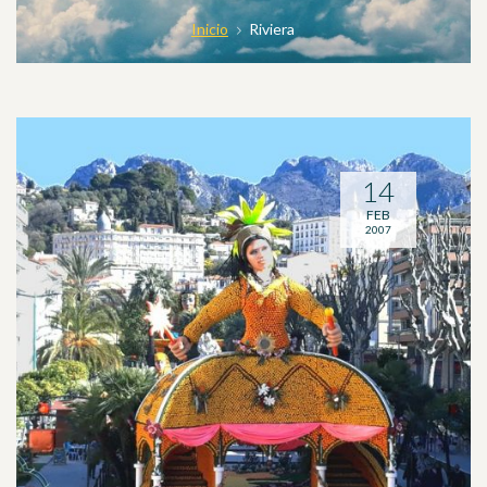
Inicio
Riviera
14
FEB
2007