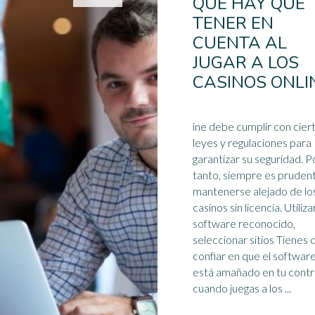
QUE HAY QUE
TENER EN
CUENTA AL
JUGAR A LOS
CASINOS ONLI
ine debe cumplir con cier
leyes y regulaciones para
garantizar su seguridad. P
tanto, siempre es pruden
mantenerse alejado de lo
casinos sin licencia. Utiliza
software
reconocido,
seleccionar sitios Tienes 
confiar en que el softwar
está amañado en tu contr
cuando juegas a los ...