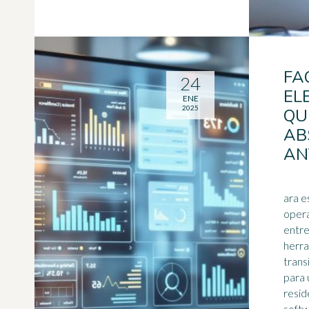
FA
24
EL
ENE
2025
QU
AB
AN
ara e
opera
entre
herra
trans
para 
resid
soft