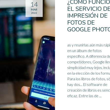
¿CÓMO FUNCI
14
EL SERVICIO D
MAR
2022
IMPRESIÓN DE
FOTOS DE
GOOGLE PHOT
as y reunirlas aún más ráp
en un álbum de fotos
específico. A diferencia de sus
competidores, Google llev
simplicidad muy lejos, incl
en la elección de los form
Para los libros de fotos, s
hay dos... El
software
de
creación de libros es senci
eficaz. Entre las de ...