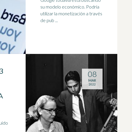
su modelo económico. Podría
utilizar la monetización a través
de pub ...
3
08
MAR
2022
A
uido