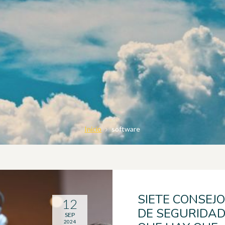
Inicio
software
SIETE CONSEJ
12
DE SEGURIDA
SEP
2024