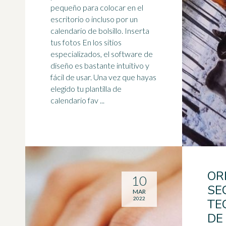
pequeño para colocar en el
escritorio o incluso por un
calendario de bolsillo. Inserta
tus fotos En los sitios
especializados, el
software
de
diseño es bastante intuitivo y
fácil de usar. Una vez que hayas
elegido tu plantilla de
calendario fav ...
OR
10
SE
MAR
2022
TE
DE