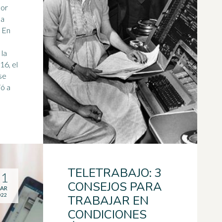
Por
la
. En
 la
se
ó a
TELETRABAJO: 3
11
CONSEJOS PARA
AR
022
TRABAJAR EN
CONDICIONES