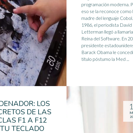
programación moderna. 
eso se la reconoce como 
madre del lenguaje Cobol
1986, el periodista David
Letterman llegó a llamarla
Reina del Software. En 2016, el
presidente estadouniden
Barack Obama le concedi
título póstumo la Med ...
DENADOR: LOS
CRETOS DE LAS
M
2
CLAS F1 A F12
 TU TECLADO