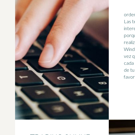
ordenador. ¿P
Las t
inter
porqu
reali
Wind
vez q
cada 
de tu