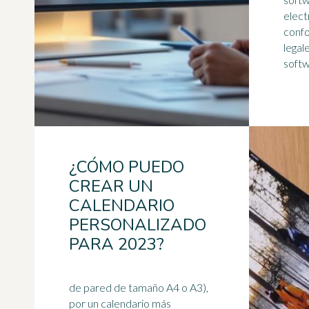
elect
confo
legal
softw
¿CÓMO PUEDO
CREAR UN
CALENDARIO
PERSONALIZADO
PARA 2023?
de pared de tamaño A4 o A3),
por un calendario más