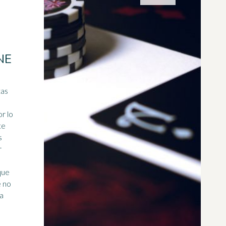
NE
tas
or lo
te
s
r
que
e no
a