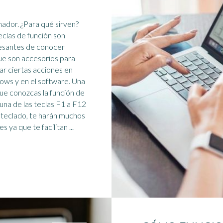
ara qué sirven?
eclas de función son
esantes de conocer
e son accesorios para
zar ciertas acciones en
ows y en el
software
. Una
ue conozcas la función de
una de las teclas F1 a F12
 teclado, te harán muchos
favores ya que te facilitan ...