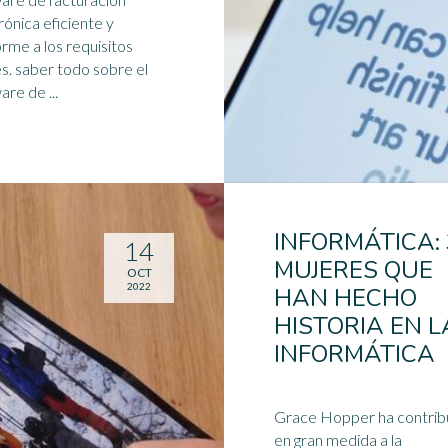
rónica eficiente y
rme a los requisitos
es. saber todo sobre el
are de ...
INFORMÁTICA: 
14
MUJERES QUE
OCT
2022
HAN HECHO
HISTORIA EN L
INFORMÁTICA
Grace Hopper ha contrib
en gran medida a la