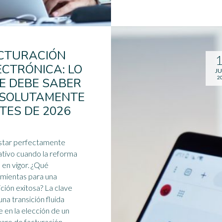
CTURACIÓN
ECTRÓNICA: LO
JU
2
E DEBE SABER
SOLUTAMENTE
TES DE 2026
star perfectamente
tivo cuando la reforma
 en vigor. ¿Qué
mientas para una
ición exitosa? La clave
una transición fluida
e en la elección de un
ware
de facturación