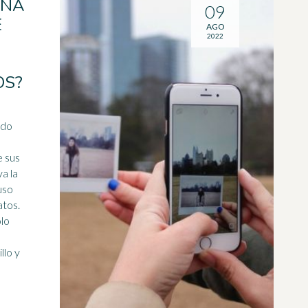
ONA
09
E
AGO
2022
OS?
ido
a la
uso
atos.
ólo
llo y