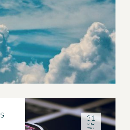
OS
31
D
MAY
2022