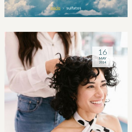
Inicio
sulfatos
16
MAY
2024