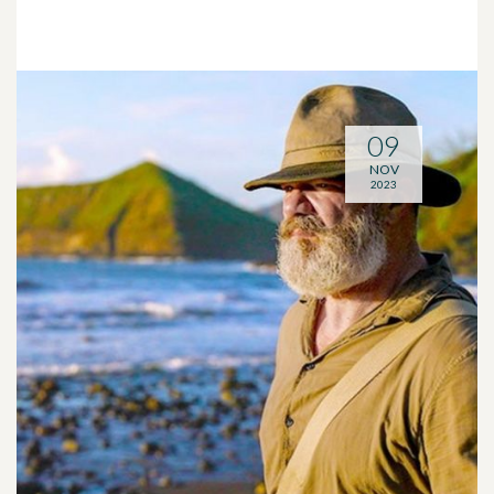
09
NOV
2023