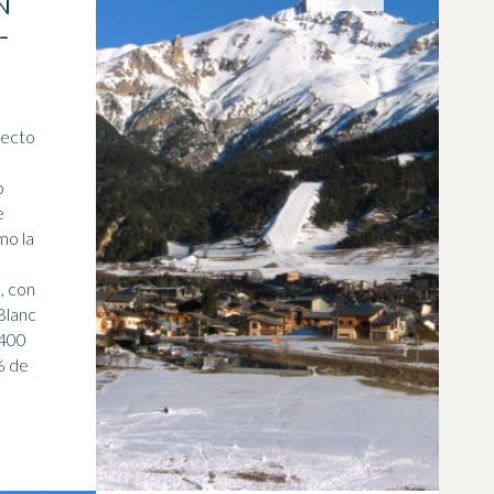
N
-
fecto
o
e
mo la
, con
Blanc
 400