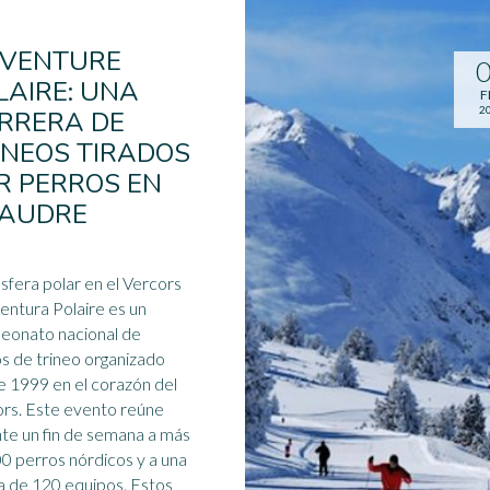
AVENTURE
LAIRE: UNA
F
2
RRERA DE
INEOS TIRADOS
R PERROS EN
AUDRE
fera polar en el Vercors
entura Polaire es un
eonato nacional de
os de
trineo
organizado
 1999 en el corazón del
ento reúne
te un fin de semana a más
0 perros nórdicos y a una
 de 120 equipos. Estos