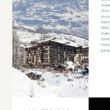
etiqu
ofrec
no es
miemb
hielo
snake
tambi
motos