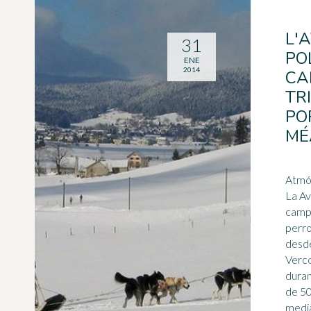
L'
31
PO
ENE
2014
CA
TR
PO
MÉ
Atmós
La Av
camp
perr
desde
Vercors. Este ev
duran
de 50
media