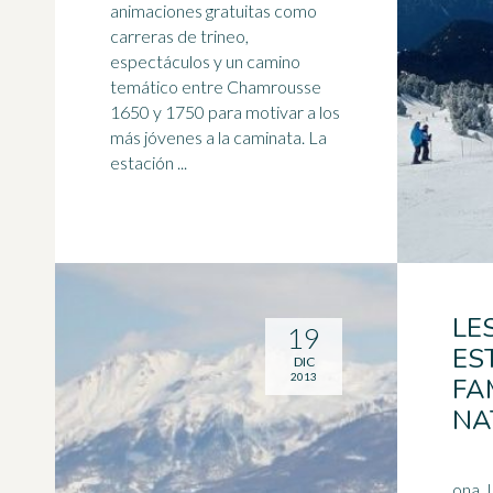
animaciones gratuitas como
carreras de
trineo
,
espectáculos y un camino
temático entre Chamrousse
1650 y 1750 para motivar a los
más jóvenes a la caminata. La
estación ...
LE
19
ES
DIC
2013
FA
NA
ona. La estación con la