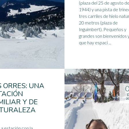
(plaza del 25 de agosto d
1944) y una pista de
trine
tres carriles de hielo natu
20 metros (plaza de
Inguimbert). Pequeños y
grandes son bienvenidos 
que hay espaci ...
S ORRES: UNA
TACIÓN
D
2
MILIAR Y DE
TURALEZA