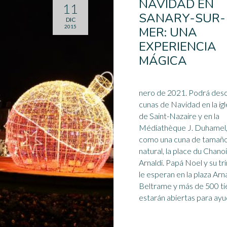
NAVIDAD EN
11
SANARY-SUR-
DIC
2015
MER: UNA
EXPERIENCIA
MÁGICA
nero de 2021. Podrá descubrir
cunas de Navidad en la igl
de Saint-Nazaire y en la
Médiathèque J. Duhamel,
como una cuna de tamañ
natural, la place du Chano
Arnaldi. Papá Noel y su
tr
le esperan en la plaza Ar
Beltrame y más de 500 t
estarán abiertas para ayud