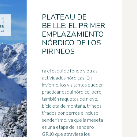
PLATEAU DE
01
BEILLE: EL PRIMER
EB
023
EMPLAZAMIENTO
NÓRDICO DE LOS
PIRINEOS
ra el esquí de fondo y otras
actividades nórdicas. En
invierno, los visitantes pueden
practicar esquí nórdico, pero
también raquetas de nieve,
bicicleta de montaña,
trineo
s
tirados por perros e incluso
senderismo, ya que la meseta
es una etapa del sendero
GR10 que atraviesa los