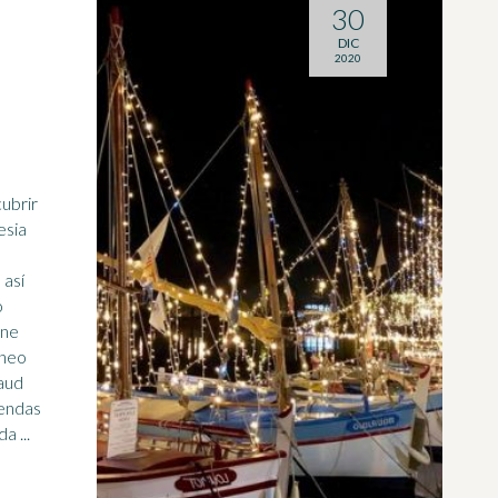
30
DIC
2020
esia
 así
o
ine
ineo
naud
iendas
a ...