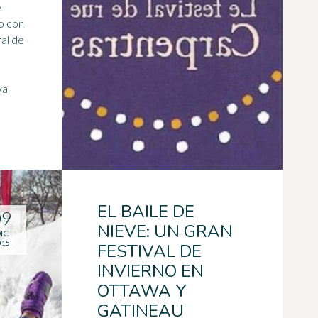
e
o
con
ral de
ya
EL BAILE DE
09
NIEVE: UN GRAN
IC
015
FESTIVAL DE
INVIERNO EN
OTTAWA Y
GATINEAU