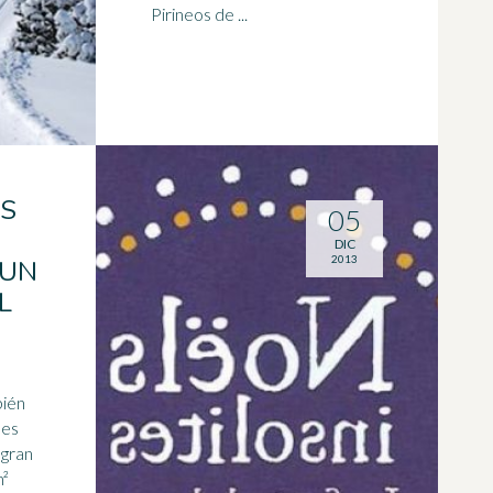
Pirineos de ...
ES
05
DIC
2013
 UN
L
bién
les
 gran
m²