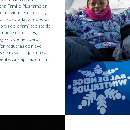
eta Famille Plus también
e actividades de esquí y
quí adaptadas a todos los
ros de la familia: pista de
,
trineo
sobre raíles,
gliss o yooner, pero
én raquetas de nieve,
 de nieve, ski-joerring y
parapente. Una aplicación mu ...