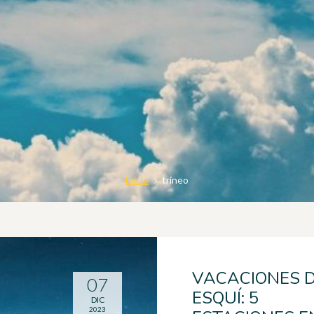
Inicio
trineo
VACACIONES 
07
ESQUÍ: 5
DIC
2023