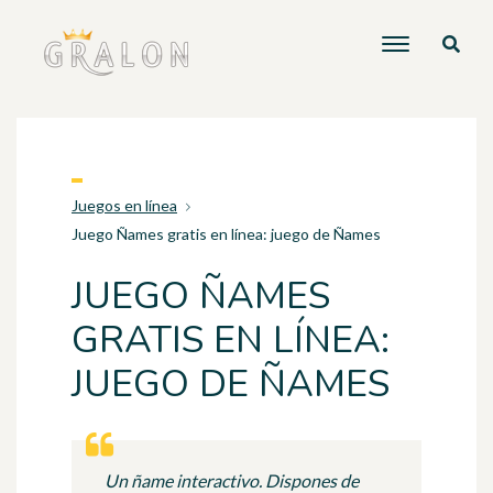
Juegos en línea
Juego Ñames gratis en línea: juego de Ñames
JUEGO ÑAMES
GRATIS EN LÍNEA:
JUEGO DE ÑAMES
Un ñame interactivo. Dispones de