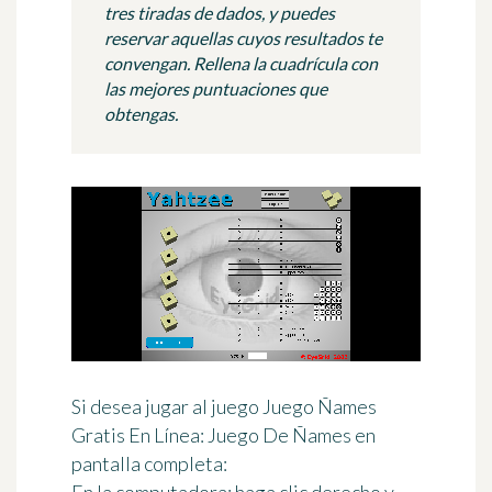
tres tiradas de dados, y puedes
reservar aquellas cuyos resultados te
convengan. Rellena la cuadrícula con
las mejores puntuaciones que
obtengas.
Si desea jugar al juego Juego Ñames
Gratis En Línea: Juego De Ñames en
pantalla completa: