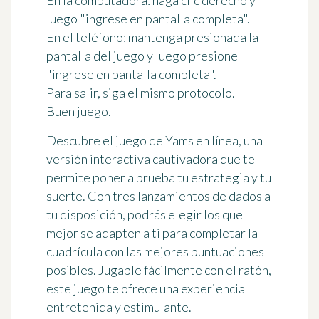
En la computadora: haga clic derecho y
luego "ingrese en pantalla completa".
En el teléfono: mantenga presionada la
pantalla del juego y luego presione
"ingrese en pantalla completa".
Para salir, siga el mismo protocolo.
Buen juego.
Descubre el juego de Yams en línea, una
versión interactiva cautivadora que te
permite poner a prueba tu estrategia y tu
suerte. Con tres lanzamientos de dados a
tu disposición, podrás elegir los que
mejor se adapten a ti para completar la
cuadrícula con las mejores puntuaciones
posibles. Jugable fácilmente con el ratón,
este juego te ofrece una experiencia
entretenida y estimulante.