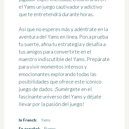
el Yams un juego cautivador y adictivo
que te entretendrá durante horas.
Así que no esperes más y adéntrate en la
aventura del Yams en línea. Pon a prueba
tu suerte, afina tu estrategia y desafía a
tus amigos para convertirte en el
maestro indiscutible del Yams. Prepárate
para vivir momentos intensos y
emocionantes explorando todas las
posibilidades que ofrece este icónico
juego de dados. ¡Sumérgete en el
fascinante universo del Yams y déjate
llevar por la pasión del juego!
In French:
Yams
En español:
Ñames