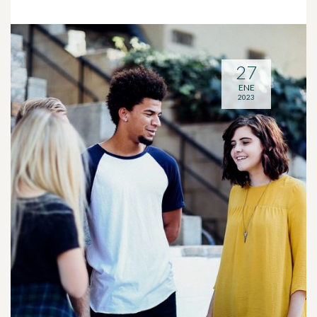
27
ENE
2023